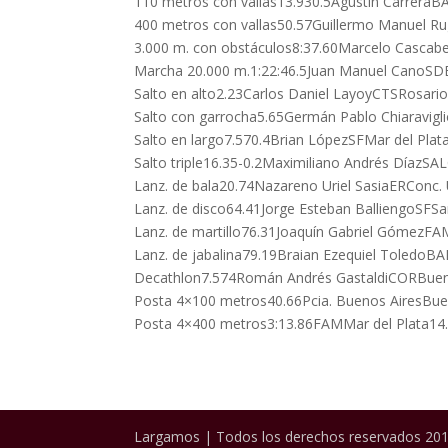
110 metros con vallas13.930.5Agustín CarreraB
400 metros con vallas50.57Guillermo Manuel R
3.000 m. con obstáculos8:37.60Marcelo Casca
Marcha 20.000 m.1:22:46.5Juan Manuel CanoSD
Salto en alto2.23Carlos Daniel LayoyCTSRosari
Salto con garrocha5.65Germán Pablo Chiaravigl
Salto en largo7.570.4Brian LópezSFMar del Plat
Salto triple16.35-0.2Maximiliano Andrés DíazSA
Lanz. de bala20.74Nazareno Uriel SasiaERConc.
Lanz. de disco64.41Jorge Esteban BalliengoSFS
Lanz. de martillo76.31Joaquín Gabriel GómezFA
Lanz. de jabalina79.19Braian Ezequiel ToledoBA
Decathlon7.574Román Andrés GastaldiCORBuen
Posta 4×100 metros40.66Pcia. Buenos AiresBue
Posta 4×400 metros3:13.86FAMMar del Plata14
Largamos | Todos los derechos reservados 201