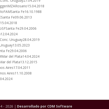
AConc. Uruguay27.04.2019
uggeriMZARosario15.04.2018
beloFAMSanta Fe16.10.1988
ESanta Fe09.06.2013
o15.04.2018
ioSFSanta Fe29.04.2006
a12.04.2024
LConc. Uruguay28.04.2019
 Uruguay13.05.2023
anta Fe29.04.2006
MMar del Plata14.04.2024
Mar del Plata13.12.2015
os Aires17.04.2011
nos Aires11.10.2008
.04.2024
4 - 2026 |
Desarrollado por CDM Software