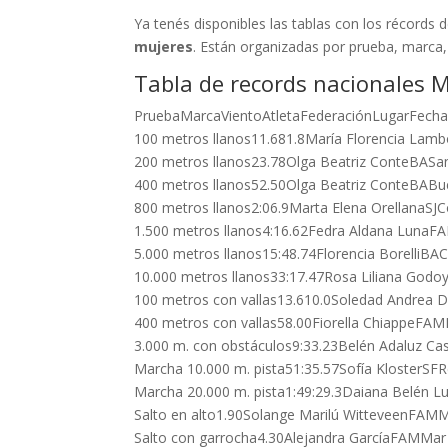
Ya tenés disponibles las tablas con los récords
mujeres
. Están organizadas por prueba, marca, v
Tabla de records nacionales 
PruebaMarcaVientoAtletaFederaciónLugarFech
100 metros llanos11.681.8María Florencia Lam
200 metros llanos23.78Olga Beatriz ConteBASa
400 metros llanos52.50Olga Beatriz ConteBABu
800 metros llanos2:06.9Marta Elena OrellanaSJ
1.500 metros llanos4:16.62Fedra Aldana LunaF
5.000 metros llanos15:48.74Florencia BorelliBA
10.000 metros llanos33:17.47Rosa Liliana God
100 metros con vallas13.610.0Soledad Andrea
400 metros con vallas58.00Fiorella ChiappeFAM
3.000 m. con obstáculos9:33.23Belén Adaluz Ca
Marcha 10.000 m. pista51:35.57Sofía KlosterSFR
Marcha 20.000 m. pista1:49:29.3Daiana Belén 
Salto en alto1.90Solange Marilú WitteveenFAMM
Salto con garrocha4.30Alejandra GarcíaFAMMar 