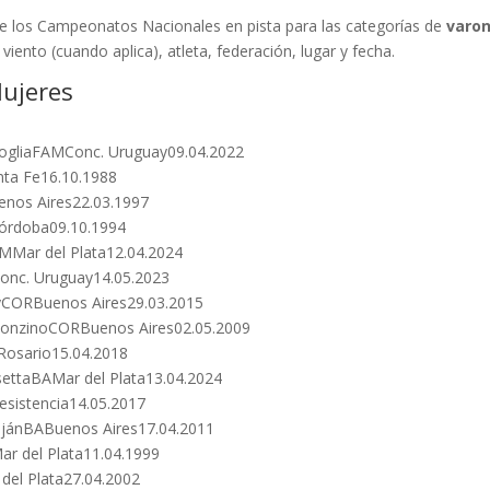
 de los Campeonatos Nacionales en pista para las categorías de
varo
iento (cuando aplica), atleta, federación, lugar y fecha.
Mujeres
a
bogliaFAMConc. Uruguay09.04.2022
nta Fe16.10.1988
enos Aires22.03.1997
Córdoba09.10.1994
AMMar del Plata12.04.2024
Conc. Uruguay14.05.2023
oyCORBuenos Aires29.03.2015
 DonzinoCORBuenos Aires02.05.2009
Rosario15.04.2018
settaBAMar del Plata13.04.2024
esistencia14.05.2017
LujánBABuenos Aires17.04.2011
ar del Plata11.04.1999
del Plata27.04.2002