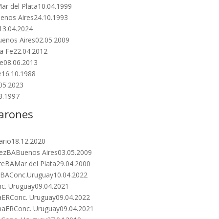
ar del Plata10.04.1999
uenos Aires24.10.1993
13.04.2024
enos Aires02.05.2009
ta Fe22.04.2012
Fe08.06.2013
e16.10.1988
05.2023
3.1997
Varones
a
ario18.12.2020
nezBABuenos Aires03.05.2009
reBAMar del Plata29.04.2000
reBAConc.Uruguay10.04.2022
nc. Uruguay09.04.2021
naERConc. Uruguay09.04.2022
inaERConc. Uruguay09.04.2021