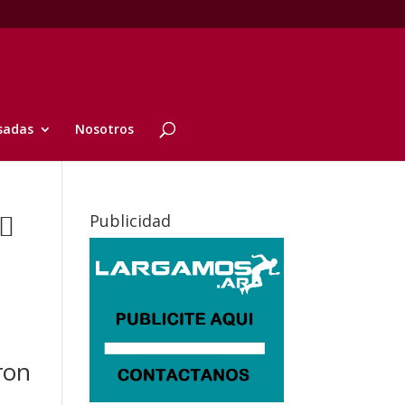
sadas
Nosotros
♂️
Publicidad
ron