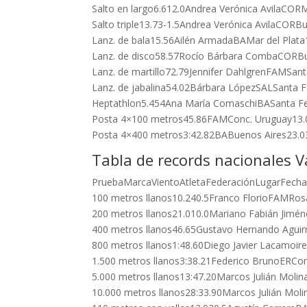
Salto en largo6.612.0Andrea Verónica AvilaCORM
Salto triple13.73-1.5Andrea Verónica AvilaCORB
Lanz. de bala15.56Ailén ArmadaBAMar del Plata
Lanz. de disco58.57Rocío Bárbara CombaCORBu
Lanz. de martillo72.79Jennifer DahlgrenFAMSan
Lanz. de jabalina54.02Bárbara LópezSALSanta 
Heptathlon5.454Ana María ComaschiBASanta F
Posta 4×100 metros45.86FAMConc. Uruguay13.
Posta 4×400 metros3:42.82BABuenos Aires23.0
Tabla de records nacionales 
PruebaMarcaVientoAtletaFederaciónLugarFech
100 metros llanos10.240.5Franco FlorioFAMRos
200 metros llanos21.010.0Mariano Fabián Jimé
400 metros llanos46.65Gustavo Hernando Aguir
800 metros llanos1:48.60Diego Javier Lacamoi
1.500 metros llanos3:38.21Federico BrunoERCo
5.000 metros llanos13:47.20Marcos Julián Moli
10.000 metros llanos28:33.90Marcos Julián Mol