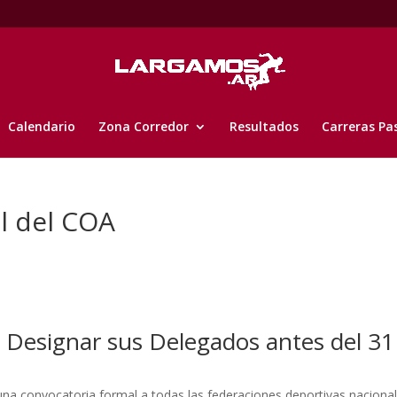
Calendario
Zona Corredor
Resultados
Carreras Pa
al del COA
 Designar sus Delegados antes del 31
una convocatoria formal a todas las federaciones deportivas naciona