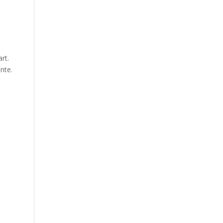
rt.
nte.
,