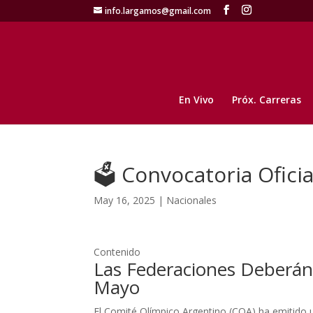
info.largamos@gmail.com
En Vivo
Próx. Carreras
🗳️ Convocatoria Ofici
May 16, 2025
|
Nacionales
Contenido
Las Federaciones Deberán
Mayo
El Comité Olímpico Argentino (COA) ha emitido 