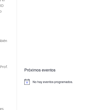
ARD
to
mbién
Prof.
Próximos eventos
No hay eventos programados.
les