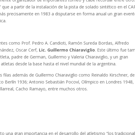
 que a partir de la instalación de la pista de solado sintético en el C
más precisamente en 1983 a disputarse en forma anual un gran even
ica.
entes como Prof. Pedro A. Candioti, Ramón Sureda Bordas, Alfredo
rnández, Oscar Cerf,
Lic. Guillermo Chiaraviglio
. Este último fue ta
leta, padre de German, Guillermo y Valeria Chiaraviglio, y un gran
tletas desde la base hasta el nivel mundial de la argentina.
ilas además de Guillermo Chiaraviglio como Reinaldo Kirschner, de
ico Berlín 1936; Antonio Sebastián Pocoví, Olímpico en Londres 1948, 
illarreal, Cacho Ramayo, entre muchos otros.
una gran importancia en el desarrollo del atletismo “los tradiciona