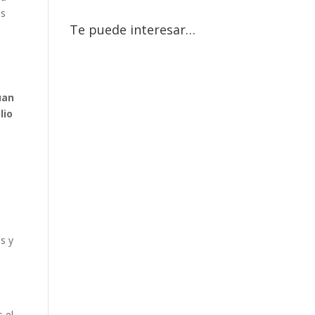
as
Te puede interesar…
uan
lio
s y
.
 el