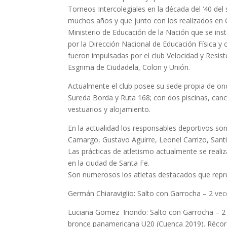
Torneos Intercolegiales en la década del ‘40 del 
muchos años y que junto con los realizados en Ca
Ministerio de Educación de la Nación que se in
por la Dirección Nacional de Educación Física y 
fueron impulsadas por el club Velocidad y Resist
Esgrima de Ciudadela, Colon y Unión.
Actualmente el club posee su sede propia de once
Sureda Borda y Ruta 168; con dos piscinas, canc
vestuarios y alojamiento.
En la actualidad los responsables deportivos so
Camargo, Gustavo Aguirre, Leonel Carrizo, Sant
Las prácticas de atletismo actualmente se reali
en la ciudad de Santa Fe.
Son numerosos los atletas destacados que repres
Germán Chiaraviglio: Salto con Garrocha – 2 ve
Luciana Gomez Iriondo: Salto con Garrocha – 2
bronce panamericana U20 (Cuenca 2019). Récord