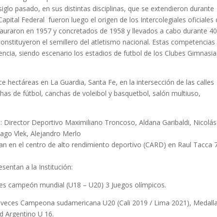
siglo pasado, en sus distintas disciplinas, que se extendieron durante
pital Federal fueron luego el origen de los Intercolegiales oficiales 
stauraron en 1957 y concretados de 1958 y llevados a cabo durante 4
constituyeron el semillero del atletismo nacional. Estas competencias
encia, siendo escenario los estadios de futbol de los Clubes Gimnasia
 hectáreas en La Guardia, Santa Fe, en la intersección de las calles
has de fútbol, canchas de voleibol y basquetbol, salón multiuso,
n: Director Deportivo Maximiliano Troncoso, Aldana Garibaldi, Nicolás
iago Vlek, Alejandro Merlo
zan en el centro de alto rendimiento deportivo (CARD) en Raul Tacca 
entan a la Institución:
ces campeón mundial (U18 – U20) 3 Juegos olímpicos.
 veces Campeona sudamericana U20 (Cali 2019 / Lima 2021), Medall
 Argentino U 16.