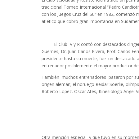
tradicional Torneo Internacional “Pedro Candioti”
con los Juegos Cruz del Sur en 1982, comenzó 
atlético que cobro gran importancia en Sudamer
El Club V y R contó con destacados dirig
Guemes, Dr. Juan Carlos Rivera, Prof. Carlos Fe
presidente hasta su muerte, fue un destacado at
entrenador posiblemente el mayor productor de a
También muchos entrenadores pasaron por sus f
origen alemán; el noruego Reidar Soerlie, olímp
Roberto López, Oscar Atés, Kinesiólogo Àngel V
Otra mención especial y que tuvo en su momento 