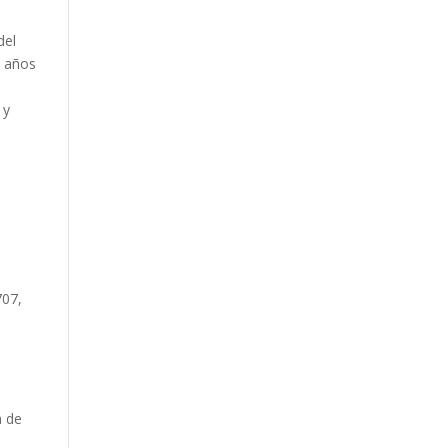
del
0 años
 y
707,
a de