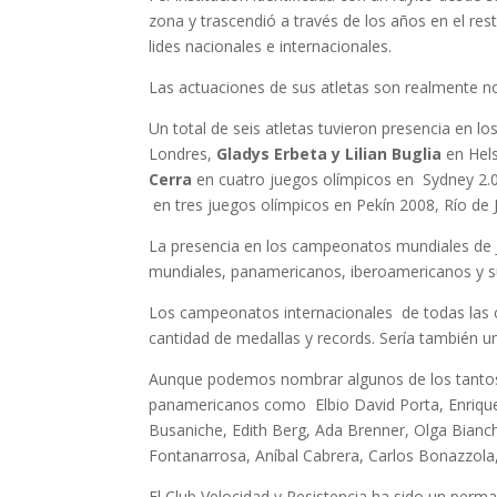
zona y trascendió a través de los años en el res
lides nacionales e internacionales.
Las actuaciones de sus atletas son realmente no
Un total de seis atletas tuvieron presencia en
Londres,
Gladys Erbeta y Lilian Buglia
en Hels
Cerra
en cuatro juegos olímpicos en Sydney 2.0
en tres juegos olímpicos en Pekín 2008, Río de 
La presencia en los campeonatos mundiales de J
mundiales, panamericanos, iberoamericanos y 
Los campeonatos internacionales de todas las c
cantidad de medallas y records. Sería también u
Aunque podemos nombrar algunos de los tantos 
panamericanos como Elbio David Porta, Enrique H
Busaniche, Edith Berg, Ada Brenner, Olga Bianc
Fontanarrosa, Aníbal Cabrera, Carlos Bonazzola, 
El Club Velocidad y Resistencia ha sido un perm