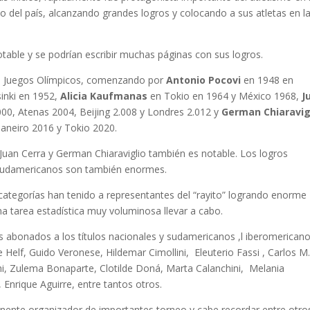
to del país, alcanzando grandes logros y colocando a sus atletas en l
table y se podrían escribir muchas páginas con sus logros.
 los Juegos Olímpicos, comenzando por
Antonio Pocovi
en 1948 en
inki en 1952,
Alicia Kaufmanas
en Tokio en 1964 y México 1968,
J
00, Atenas 2004, Beijing 2.008 y Londres 2.012 y
German Chiaravig
Janeiro 2016 y Tokio 2020.
uan Cerra y German Chiaraviglio también es notable. Los logros
sudamericanos son también enormes.
ategorías han tenido a representantes del “rayito” logrando enorme
na tarea estadística muy voluminosa llevar a cabo.
abonados a los títulos nacionales y sudamericanos ,l iberomericano
elf, Guido Veronese, Hildemar Cimollini, Eleuterio Fassi , Carlos M
hi, Zulema Bonaparte, Clotilde Doná, Marta Calanchini, Melania
Enrique Aguirre, entre tantos otros.
anente organizador de importantes torneo y cabe recordar entre otros