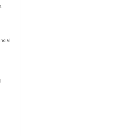
8.
ndial
v
l