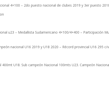
acional 4×100 – 2do puesto nacional de clubes 2019 y 3er puesto 201
lon
ional u23 – Medallista Sudamericano 4×100/4×400 – Participación Mu
Campeón nacional U16 2019 y U18 2020 – Récord provincial U16 295 c/
onal 400mt U18. Sub campeón Nacional 100mts U23. Campeón Naciona