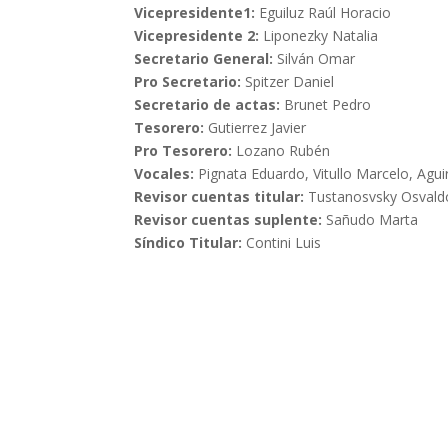
Vicepresidente1:
Eguiluz Raúl Horacio
Vicepresidente 2:
Liponezky Natalia
Secretario General:
Silván Omar
Pro Secretario:
Spitzer Daniel
Secretario de actas:
Brunet Pedro
Tesorero:
Gutierrez Javier
Pro Tesorero:
Lozano Rubén
Vocales:
Pignata Eduardo, Vitullo Marcelo, Aguir
Revisor cuentas titular:
Tustanosvsky Osvald
Revisor cuentas suplente:
Sañudo Marta
Síndico Titular:
Contini Luis