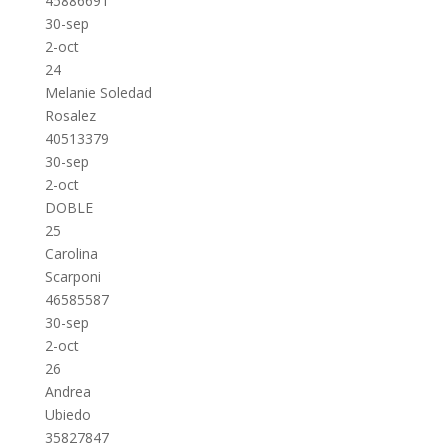
45886691
30-sep
2-oct
24
Melanie Soledad
Rosalez
40513379
30-sep
2-oct
DOBLE
25
Carolina
Scarponi
46585587
30-sep
2-oct
26
Andrea
Ubiedo
35827847