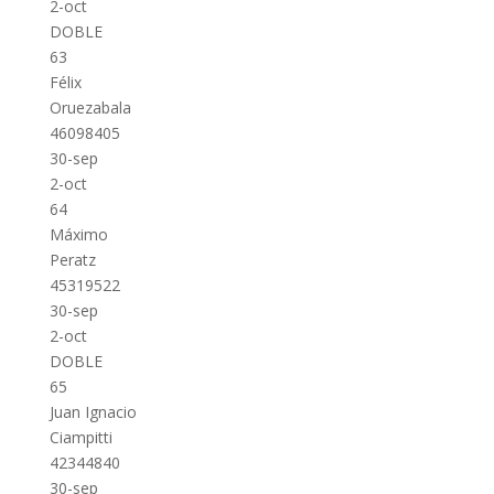
2-oct
DOBLE
63
Félix
Oruezabala
46098405
30-sep
2-oct
64
Máximo
Peratz
45319522
30-sep
2-oct
DOBLE
65
Juan Ignacio
Ciampitti
42344840
30-sep