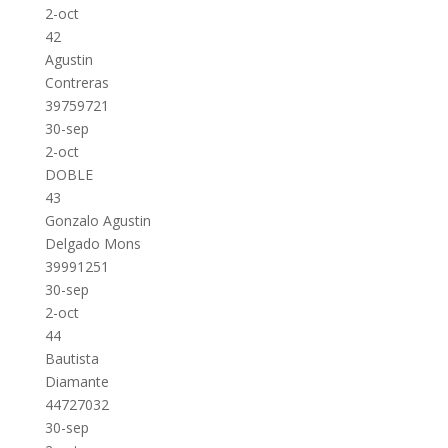
2-oct
42
Agustin
Contreras
39759721
30-sep
2-oct
DOBLE
43
Gonzalo Agustin
Delgado Mons
39991251
30-sep
2-oct
44
Bautista
Diamante
44727032
30-sep