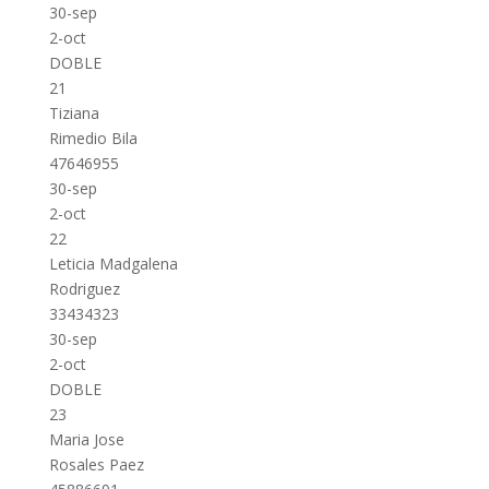
30-sep
2-oct
DOBLE
21
Tiziana
Rimedio Bila
47646955
30-sep
2-oct
22
Leticia Madgalena
Rodriguez
33434323
30-sep
2-oct
DOBLE
23
Maria Jose
Rosales Paez