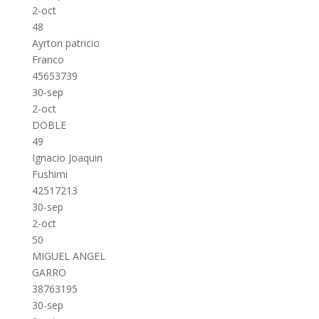
2-oct
48
Ayrton patricio
Franco
45653739
30-sep
2-oct
DOBLE
49
Ignacio Joaquin
Fushimi
42517213
30-sep
2-oct
50
MIGUEL ANGEL
GARRO
38763195
30-sep