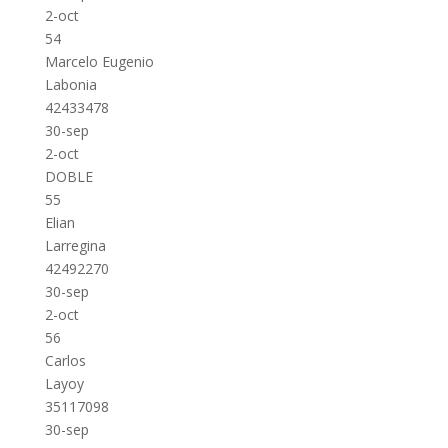
2-oct
54
Marcelo Eugenio
Labonia
42433478
30-sep
2-oct
DOBLE
55
Elian
Larregina
42492270
30-sep
2-oct
56
Carlos
Layoy
35117098
30-sep