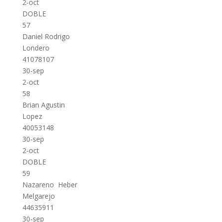
2-oct
DOBLE
57
Daniel Rodrigo
Londero
41078107
30-sep
2-oct
58
Brian Agustin
Lopez
40053148
30-sep
2-oct
DOBLE
59
Nazareno Heber
Melgarejo
44635911
30-sep