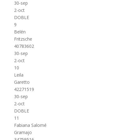
30-sep
2-oct
DOBLE
9
Belén
Fritzsche
40783602
30-sep
2-oct
10
Leila
Garetto
42271519
30-sep
2-oct
DOBLE
11
Fabiana Salomé
Gramajo
34759516