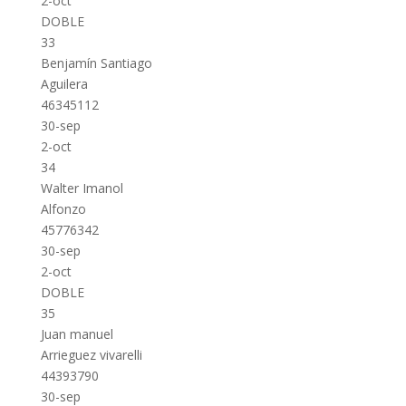
2-oct
DOBLE
33
Benjamín Santiago
Aguilera
46345112
30-sep
2-oct
34
Walter Imanol
Alfonzo
45776342
30-sep
2-oct
DOBLE
35
Juan manuel
Arrieguez vivarelli
44393790
30-sep