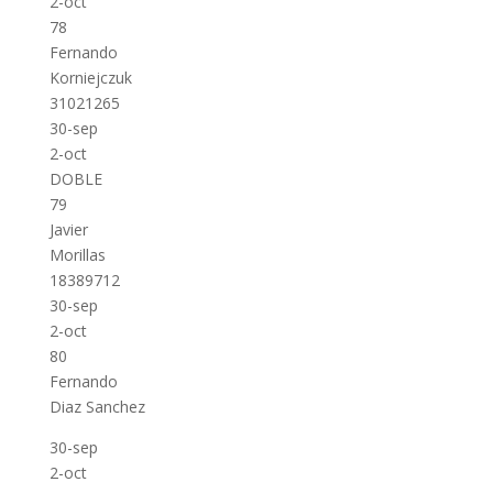
2-oct
78
Fernando
Korniejczuk
31021265
30-sep
2-oct
DOBLE
79
Javier
Morillas
18389712
30-sep
2-oct
80
Fernando
Diaz Sanchez
30-sep
2-oct