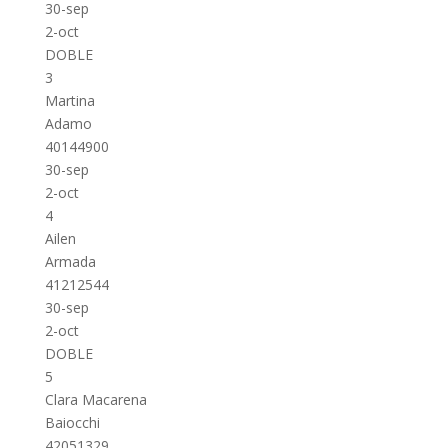
30-sep
2-oct
DOBLE
3
Martina
Adamo
40144900
30-sep
2-oct
4
Ailen
Armada
41212544
30-sep
2-oct
DOBLE
5
Clara Macarena
Baiocchi
42051329