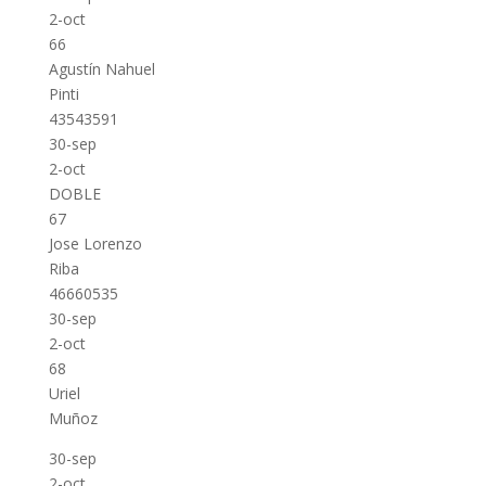
2-oct
66
Agustín Nahuel
Pinti
43543591
30-sep
2-oct
DOBLE
67
Jose Lorenzo
Riba
46660535
30-sep
2-oct
68
Uriel
Muñoz
30-sep
2-oct