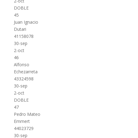
2-oct
DOBLE
45
Juan Ignacio
Dutari
41158078
30-sep
2-oct
46
Alfonso
Echezarreta
43324598
30-sep
2-oct
DOBLE
47
Pedro Mateo
Emmert
44023729
30-sep