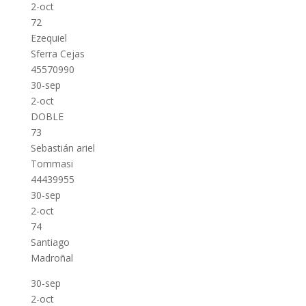
2-oct
72
Ezequiel
Sferra Cejas
45570990
30-sep
2-oct
DOBLE
73
Sebastián ariel
Tommasi
44439955
30-sep
2-oct
74
Santiago
Madroñal
30-sep
2-oct