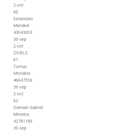
2-oct
60
Estanislao
Mendivil
43043003
30-sep
2-oct
DOBLE
61
Tomas
Mondino
46647556
30-sep
2-oct
62
Damian Gabriel
Moretta
42781189
30-sep