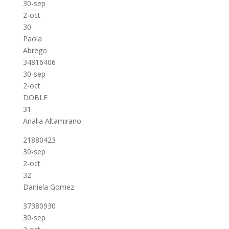
30-sep
2-oct
30
Paola
Abrego
34816406
30-sep
2-oct
DOBLE
31
Analia Altamirano
21880423
30-sep
2-oct
32
Daniela Gomez
37380930
30-sep