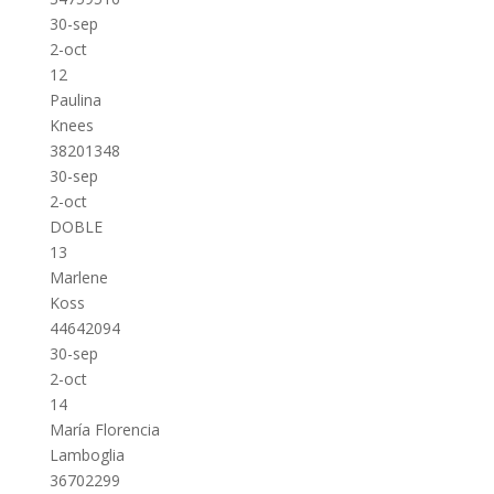
30-sep
2-oct
12
Paulina
Knees
38201348
30-sep
2-oct
DOBLE
13
Marlene
Koss
44642094
30-sep
2-oct
14
María Florencia
Lamboglia
36702299