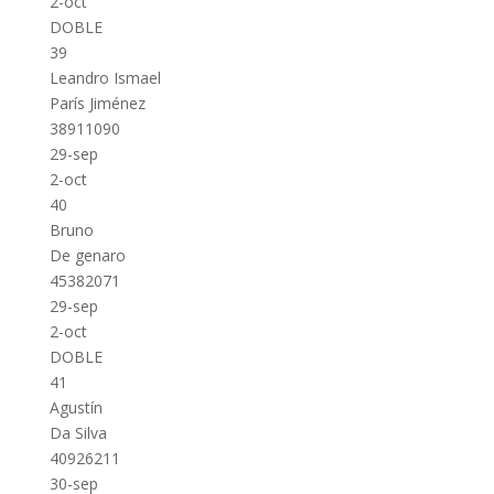
2-oct
DOBLE
39
Leandro Ismael
París Jiménez
38911090
29-sep
2-oct
40
Bruno
De genaro
45382071
29-sep
2-oct
DOBLE
41
Agustín
Da Silva
40926211
30-sep