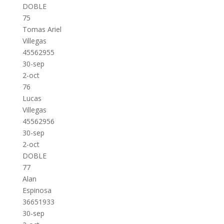
DOBLE
75
Tomas Ariel
Villegas
45562955
30-sep
2-oct
76
Lucas
Villegas
45562956
30-sep
2-oct
DOBLE
77
Alan
Espinosa
36651933
30-sep