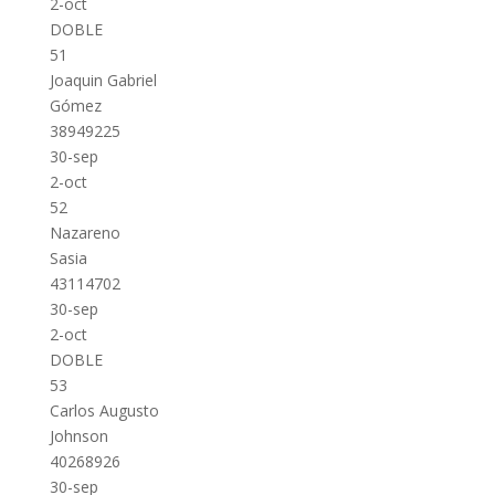
2-oct
DOBLE
51
Joaquin Gabriel
Gómez
38949225
30-sep
2-oct
52
Nazareno
Sasia
43114702
30-sep
2-oct
DOBLE
53
Carlos Augusto
Johnson
40268926
30-sep