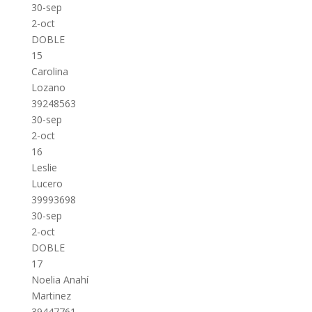
30-sep
2-oct
DOBLE
15
Carolina
Lozano
39248563
30-sep
2-oct
16
Leslie
Lucero
39993698
30-sep
2-oct
DOBLE
17
Noelia Anahí
Martinez
39447761