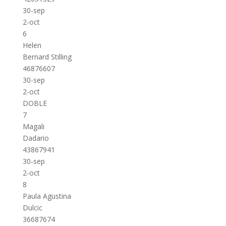
30-sep
2-oct
6
Helen
Bernard Stilling
46876607
30-sep
2-oct
DOBLE
7
Magali
Dadario
43867941
30-sep
2-oct
8
Paula Agustina
Dulcic
36687674