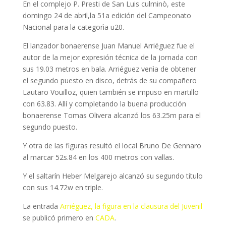
En el complejo P. Presti de San Luis culminò, este
domingo 24 de abril,la 51a edición del Campeonato
Nacional para la categorìa u20.
El lanzador bonaerense Juan Manuel Arriéguez fue el
autor de la mejor expresión técnica de la jornada con
sus 19.03 metros en bala. Arriéguez venìa de obtener
el segundo puesto en disco, detrás de su compañero
Lautaro Vouilloz, quien también se impuso en martillo
con 63.83. Allí y completando la buena producción
bonaerense Tomas Olivera alcanzó los 63.25m para el
segundo puesto.
Y otra de las figuras resultó el local Bruno De Gennaro
al marcar 52s.84 en los 400 metros con vallas.
Y el saltarín Heber Melgarejo alcanzó su segundo título
con sus 14.72w en triple.
La entrada
Arriéguez, la figura en la clausura del Juvenil
se publicó primero en
CADA
.