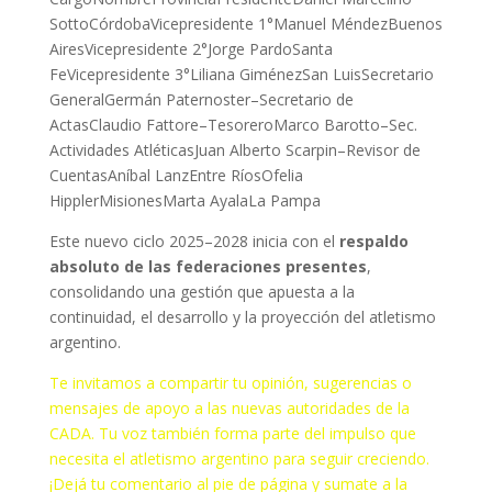
SottoCórdobaVicepresidente 1°Manuel MéndezBuenos
AiresVicepresidente 2°Jorge PardoSanta
FeVicepresidente 3°Liliana GiménezSan LuisSecretario
GeneralGermán Paternoster–Secretario de
ActasClaudio Fattore–TesoreroMarco Barotto–Sec.
Actividades AtléticasJuan Alberto Scarpin–Revisor de
CuentasAníbal LanzEntre RíosOfelia
HipplerMisionesMarta AyalaLa Pampa
Este nuevo ciclo 2025–2028 inicia con el
respaldo
absoluto de las federaciones presentes
,
consolidando una gestión que apuesta a la
continuidad, el desarrollo y la proyección del atletismo
argentino.
Te invitamos a compartir tu opinión, sugerencias o
mensajes de apoyo a las nuevas autoridades de la
CADA. Tu voz también forma parte del impulso que
necesita el atletismo argentino para seguir creciendo.
¡Dejá tu comentario al pie de página y sumate a la