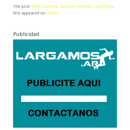
The post
Belén Casetta, flamante mamá y campeona
first appeared on
CADA
.
Publicidad