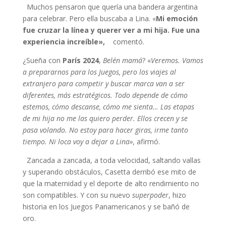
Muchos pensaron que quería una bandera argentina
para celebrar. Pero ella buscaba a Lina. «
Mi emoción
fue cruzar la línea y querer ver a mi hija. Fue una
experiencia increíble»,
comentó.
¿Sueña con
París 2024
,
Belén mamá
? «
Veremos. Vamos
a prepararnos para los Juegos, pero los viajes al
extranjero para competir y buscar marca van a ser
diferentes, más estratégicos. Todo depende de cómo
estemos, cómo descanse, cómo me sienta… Las etapas
de mi hija no me las quiero perder. Ellos
crecen y se
pasa volando. No estoy para hacer giras, irme tanto
tiempo. Ni loca voy a dejar a Lina»,
afirmó.
Zancada a zancada, a toda velocidad, saltando vallas
y superando obstáculos, Casetta derribó ese mito de
que la maternidad y el deporte de alto rendimiento no
son compatibles. Y con su nuevo
superpoder
, hizo
historia en los Juegos Panamericanos y se bañó de
oro.