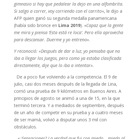
gimnasio si hay que pedalear la dejo en una alfombrita.
Si salgo a correr, voy corriendo con el carrito
«, le dijo a
AFP quien ganó su segunda medalla panamericana
(había sido bronce en
Lima 2019
). «
Capaz que la gente
me mira y piensa ‘Esta está re loca’. Pero ella aprovecha
para descansar. Duerme y yo entreno».
Y reconoció: «Después de dar a luz, yo pensaba que no
iba a llegar los Juegos, pero como ya estaba clasificada
directamente, dije que lo iba a intentar».
De a poco fue volviendo a la competencia. El 9 de
julio, casi dos meses después de la llegada de Lina,
corrió una prueba de 9 kilómetros en Buenos Aires. A
principios de agosto se animó a una de 15, en la que
terminó tercera. Y a mediados de septiembre, después
de un año de competir en su prueba y a cuatro meses
de ser mamá, volvió a disputar unos 3 mil con
obstáculos.
«¿Sensaciones? La verdad que fui con miedo… miedo al