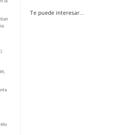
en la
Te puede interesar…
teban
bía
).
49,
anta
élix