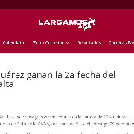
Calendario
Zona Corredor
Resultados
Carreras Pa
Juárez ganan la 2a fecha del
alta
 San Luis, se consagraron vencedores en la carrera de 10 km durante 
eras de Ruta de la CADA, realizada en Salta el domingo 29 de marzo