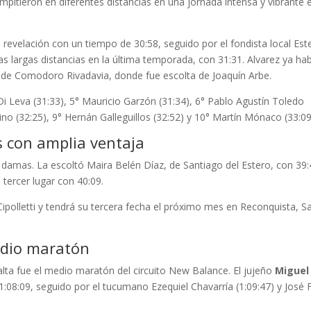
ompitieron en diferentes distancias en una jornada intensa y vibrante 
revelación con un tiempo de 30:58, seguido por el fondista local Es
s largas distancias en la última temporada, con 31:31. Alvarez ya ha
 de Comodoro Rivadavia, donde fue escolta de Joaquín Arbe.
Di Leva (31:33), 5° Mauricio Garzón (31:34), 6° Pablo Agustín Toledo
dino (32:25), 9° Hernán Galleguillos (32:52) y 10° Martín Mónaco (33:09
 con amplia ventaja
n damas. La escoltó Maira Belén Díaz, de Santiago del Estero, con 39:
 tercer lugar con 40:09.
ipolletti y tendrá su tercera fecha el próximo mes en Reconquista, S
edio maratón
ta fue el medio maratón del circuito New Balance. El jujeño
Miguel
:08:09, seguido por el tucumano Ezequiel Chavarría (1:09:47) y José F