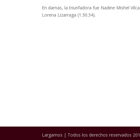
En damas, la triunfadora fue Nadine Mishel Vilca 
Lorena Lizarraga (1:30:34).
Largamos | Todos los derechos reservados 201