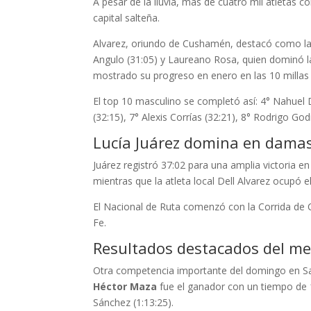
A pesar de la lluvia, más de cuatro mil atletas c
capital salteña.
Alvarez, oriundo de Cushamén, destacó como la 
Angulo (31:05) y Laureano Rosa, quien dominó la
mostrado su progreso en enero en las 10 millas
El top 10 masculino se completó así: 4° Nahuel 
(32:15), 7° Alexis Corrías (32:21), 8° Rodrigo Go
Lucía Juárez domina en damas
Juárez registró 37:02 para una amplia victoria e
mientras que la atleta local Dell Alvarez ocupó el
El Nacional de Ruta comenzó con la Corrida de C
Fe.
Resultados destacados del m
Otra competencia importante del domingo en Sal
Héctor Maza
fue el ganador con un tiempo de 1
Sánchez (1:13:25).