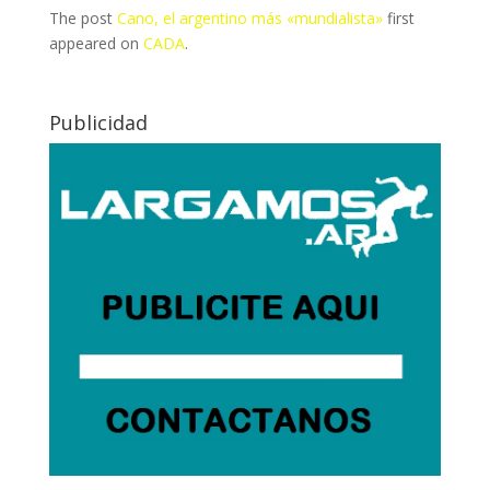
The post
Cano, el argentino más «mundialista»
first
appeared on
CADA
.
Publicidad