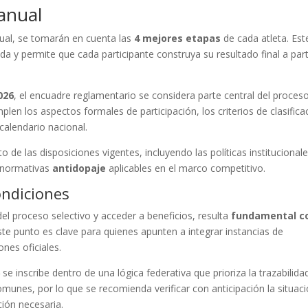
anual
anual, se tomarán en cuenta las
4 mejores etapas
de cada atleta. Est
da y permite que cada participante construya su resultado final a part
026
, el encuadre reglamentario se considera parte central del proces
len los aspectos formales de participación, los criterios de clasifica
calendario nacional.
o de las disposiciones vigentes, incluyendo las políticas institucional
 normativas
antidopaje
aplicables en el marco competitivo.
ondiciones
el proceso selectivo y acceder a beneficios, resulta
fundamental c
Este punto es clave para quienes apunten a integrar instancias de
nes oficiales.
6
se inscribe dentro de una lógica federativa que prioriza la trazabilida
omunes, por lo que se recomienda verificar con anticipación la situac
ción necesaria.