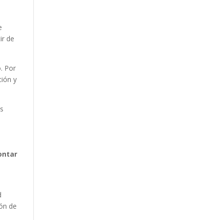
e
ir de
o. Por
ción y
es
ontar
d
ión de