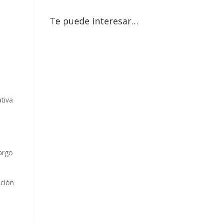
Te puede interesar…
ativa
s
largo
ación