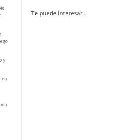
pie
Te puede interesar…
y
n
uego
}
o y
n en
iana