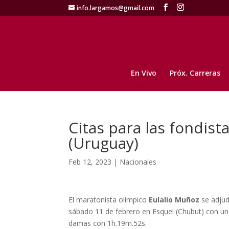
info.largamos@gmail.com
En Vivo
Próx. Carreras
Citas para las fondista
(Uruguay)
Feb 12, 2023
|
Nacionales
El maratonista olímpico
Eulalio Muñoz
se adjud
sábado 11 de febrero en Esquel (Chubut) con u
damas con 1h.19m.52s.