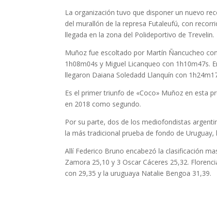
La organización tuvo que disponer un nuevo recor
del murallón de la represa Futaleufú, con recorr
llegada en la zona del Polideportivo de Trevelin.
Muñoz fue escoltado por Martín Ñancucheo con
1h08m04s y Miguel Licanqueo con 1h10m47s. En
llegaron Daiana Soledadd Llanquín con 1h24m1
Es el primer triunfo de «Coco» Muñoz en esta pr
en 2018 como segundo.
Por su parte, dos de los mediofondistas argentin
la más tradicional prueba de fondo de Uruguay,
Allí Federico Bruno encabezó la clasificación m
Zamora 25,10 y 3 Oscar Cáceres 25,32. Florenc
con 29,35 y la uruguaya Natalie Bengoa 31,39.