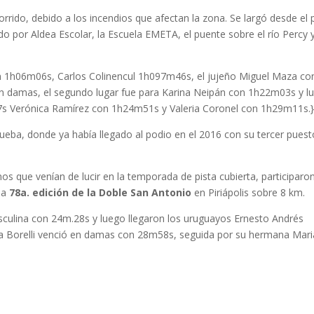
rido, debido a los incendios que afectan la zona. Se largó desde el 
ido por Aldea Escolar, la Escuela EMETA, el puente sobre el río Percy 
 1h06m06s, Carlos Colinencul 1h097m46s, el jujeño Miguel Maza co
 damas, el segundo lugar fue para Karina Neipán con 1h22m03s y l
7s Verónica Ramírez con 1h24m51s y Valeria Coronel con 1h29m11s.
ueba, donde ya había llegado al podio en el 2016 con su tercer puest
os que venían de lucir en la temporada de pista cubierta, participaro
 la
78a. edición de la Doble San Antonio
en Piriápolis sobre 8 km.
asculina con 24m.28s y luego llegaron los uruguayos Ernesto Andrés
ia Borelli venció en damas con 28m58s, seguida por su hermana Mar