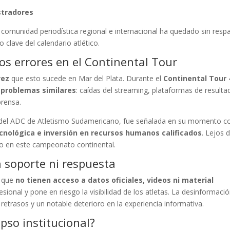
stradores
a comunidad periodística regional e internacional ha quedado sin resp
 clave del calendario atlético.
smos errores en el Continental Tour
vez
que esto sucede en Mar del Plata. Durante el
Continental Tour 
o
problemas similares
: caídas del streaming, plataformas de resulta
prensa.
o del ADC de Atletismo Sudamericano, fue señalada en su momento 
tecnológica e inversión en recursos humanos calificados
. Lejos 
do en este campeonato continental.
n soporte ni respuesta
n que
no tienen acceso a datos oficiales, videos ni material
sional y pone en riesgo la visibilidad de los atletas. La desinformaci
retrasos y un notable deterioro en la experiencia informativa.
pso institucional?