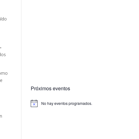
aldo
–
dos
como
de
Próximos eventos
No hay eventos programados.
ón