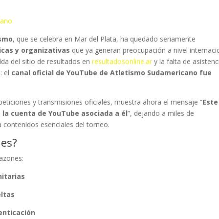
cano
ismo
, que se celebra en Mar del Plata, ha quedado seriamente
icas y organizativas
que ya generan preocupación a nivel internacio
aída del sitio de resultados en
resultadosonline.ar
y la falta de asistenc
: el
canal oficial de YouTube de Atletismo Sudamericano fue
eticiones y transmisiones oficiales, muestra ahora el mensaje “
Este
ó la cuenta de YouTube asociada a él
”, dejando a miles de
a contenidos esenciales del torneo.
les?
razones:
itarias
eltas
enticación