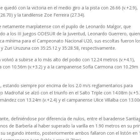
quedó con la victoria en el medio giro a la pista con 26.66 (v.+2.9),
26.70) y la tandilense Zoe Ferreira (27.34).
ue netamente marplatense con el pupilo de Leonardo Malgor, que
do a los III Juegos ODESUR de la Juventud, Leonardo Guerrero, quie
arca mínima para el Campeonato Nacional U20, sus escoltas fueron lo
y Zuri Uruzuna con 35:25.12 y 35:28.58, respectivamente.
á
volvió a subirse a lo más alto del podio con 12.24 metros (v.+4.1),
a con 10.56m (v.+3.2) y a la campanense Sofía Carmona con 10.29m
yo, estando siempre por encima de los 2.0 m/s reglamentarios para
Madroñal se alzó con el triunfo en el Salto Triple con 14.08m (v.+5.
nández con 13.24m (v.+2.4) y el campanense Ulice Villalba con 13.0
ante, definiéndose por diferencia de nulos, entre el baradense Santia
os de Barbería al haber superado la varilla en 1.90 metros en su pr
su segundo intento, posteriormente ambos fallaron con el listón en 