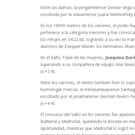
Entre las damas, la pergaminense Denise Vega se 
escoltada por la olavarriense Juana Martinefsky (
En los 10000 metros de los varones, el podio f
pertenece a la categoría menores y fue convoca
los relojes en 34:22.60, logrando a su vez la m
alumnos de Ezequiel Monín, los hermanos Ekian 
En el Salto Triple de las mujeres,
Joaquina Dur
superando a su compañera de equipo Ana River
(v.+2.4).
Entre los varones, el viento también hizo lo su
homologar marcas, el trenquelauquense Santiago 
escoltado por el pinamarense Germán Rivero Fer
(v.+4.4).
El concurso del Salto en lto varones fue apasion
Barbería y Madroñal, quedando la dorada en man
oportunidad, mientras que Madroñal lo logró en 