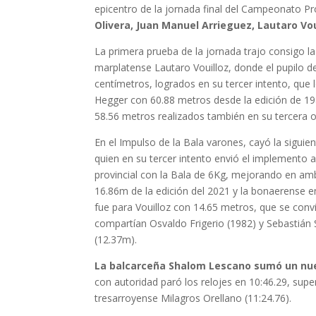
epicentro de la jornada final del Campeonato Pr
Olivera,
Juan Manuel Arrieguez, Lautaro Vou
La primera prueba de la jornada trajo consigo l
marplatense Lautaro Vouilloz, donde el pupilo d
centímetros, logrados en su tercer intento, qu
Hegger con 60.88 metros desde la edición de 198
58.56 metros realizados también en su tercera 
En el Impulso de la Bala varones, cayó la sigui
quien en su tercer intento envió el implemento
provincial con la Bala de 6Kg, mejorando en am
16.86m de la edición del 2021 y la bonaerense e
fue para Vouilloz con 14.65 metros, que se con
compartían Osvaldo Frigerio (1982) y Sebastián
(12.37m).
La balcarceña Shalom Lescano sumó un nuevo
con autoridad paró los relojes en 10:46.29, sup
tresarroyense Milagros Orellano (11:24.76).