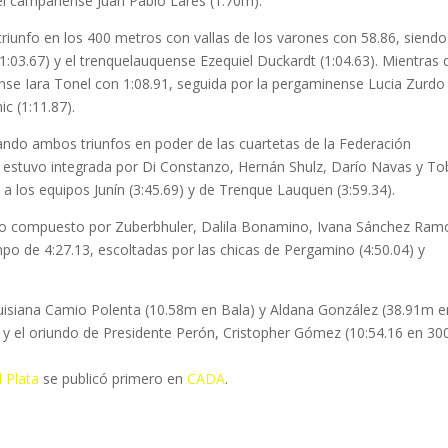
l campanense Juan Pablo Lares (1.70m).
triunfo en los 400 metros con vallas de los varones con 58.86, siendo
:03.67) y el trenquelauquense Ezequiel Duckardt (1:04.63). Mientras 
riense Iara Tonel con 1:08.91, seguida por la pergaminense Lucia Zurdo
c (1:11.87).
ando ambos triunfos en poder de las cuartetas de la Federación
 estuvo integrada por Di Constanzo, Hernán Shulz, Darío Navas y To
a los equipos Junín (3:45.69) y de Trenque Lauquen (3:59.34).
uvo compuesto por Zuberbhuler, Dalila Bonamino, Ivana Sánchez Ram
empo de 4:27.13, escoltadas por las chicas de Pergamino (4:50.04) y
uisiana Camio Polenta (10.58m en Bala) y Aldana González (38.91m e
); y el oriundo de Presidente Perón, Cristopher Gómez (10:54.16 en 3
l Plata
se publicó primero en
CADA
.