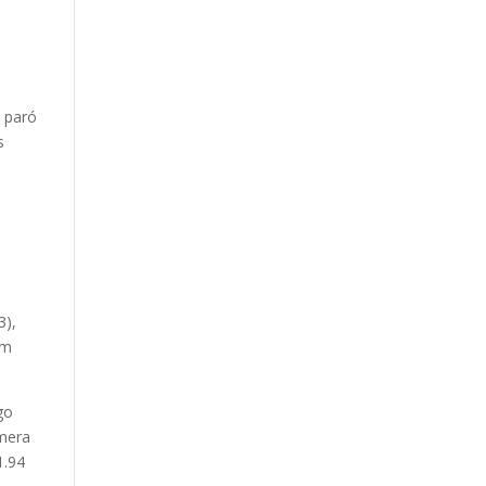
n paró
s
3),
0m
go
imera
1.94