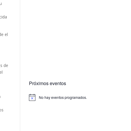
u
a
cida
de el
os de
el
Próximos eventos
a
No hay eventos programados.
os