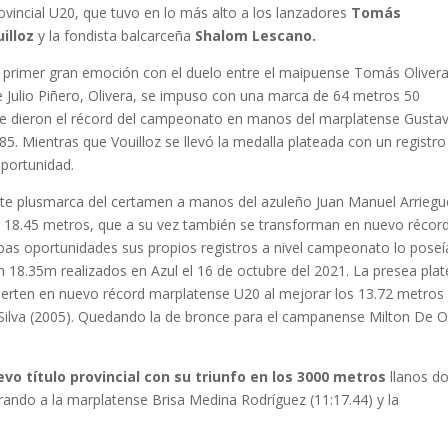
ovincial U20, que tuvo en lo más alto a los lanzadores
Tomás
illoz
y la fondista balcarceña
Shalom Lescano.
a primer gran emoción con el duelo entre el maipuense Tomás Olivera
e Julio Piñero, Olivera, se impuso con una marca de 64 metros 50
e le dieron el récord del campeonato en manos del marplatense Gusta
5. Mientras que Vouilloz se llevó la medalla plateada con un registro
oportunidad.
ente plusmarca del certamen a manos del azuleño Juan Manuel Arriegu
 a 18.45 metros, que a su vez también se transforman en nuevo récor
bas oportunidades sus propios registros a nivel campeonato lo poseí
n 18.35m realizados en Azul el 16 de octubre del 2021. La presea pla
vierten en nuevo récord marplatense U20 al mejorar los 13.72 metros
 Silva (2005). Quedando la de bronce para el campanense Milton De O
 título provincial con su triunfo en los 3000 metros
llanos d
erando a la marplatense Brisa Medina Rodríguez (11:17.44) y la