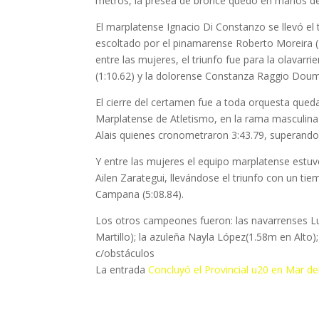
metros, la presea de bronce quedo en manos de
El marplatense Ignacio Di Constanzo se llevó el 
escoltado por el pinamarense Roberto Moreira (1
entre las mujeres, el triunfo fue para la olavar
(1:10.62) y la dolorense Constanza Raggio Doumi
El cierre del certamen fue a toda orquesta qued
Marplatense de Atletismo, en la rama masculina
Alais quienes cronometraron 3:43.79, superando 
Y entre las mujeres el equipo marplatense est
Ailen Zarategui, llevándose el triunfo con un ti
Campana (5:08.84).
Los otros campeones fueron: las navarrenses L
Martillo); la azuleña Nayla López(1.58m en Alto
c/obstáculos
La entrada
Concluyó el Provincial u20 en Mar de