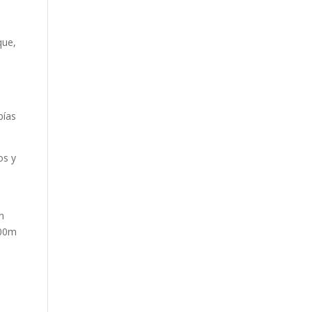
que,
bías
os y
n
000m