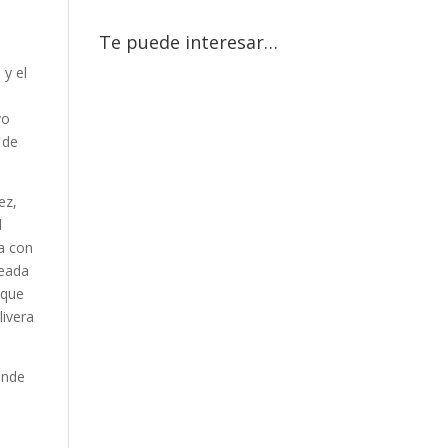
Te puede interesar…
 y el
vo
 de
ez,
d
a con
teada
 que
livera
onde