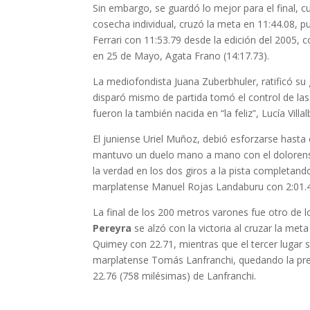
Sin embargo, se guardó lo mejor para el final, 
cosecha individual, cruzó la meta en 11:44.08, 
Ferrari con 11:53.79 desde la edición del 2005,
en 25 de Mayo, Agata Frano (14:17.73).
La mediofondista Juana Zuberbhuler, ratificó su
disparó mismo de partida tomó el control de la
fueron la también nacida en “la feliz”, Lucía Vill
El juniense Uriel Muñoz, debió esforzarse hasta
mantuvo un duelo mano a mano con el dolorense
la verdad en los dos giros a la pista completando
marplatense Manuel Rojas Landaburu con 2:01.
La final de los 200 metros varones fue otro de 
Pereyra
se alzó con la victoria al cruzar la met
Quimey con 22.71, mientras que el tercer lugar se
marplatense Tomás Lanfranchi, quedando la pre
22.76 (758 milésimas) de Lanfranchi.