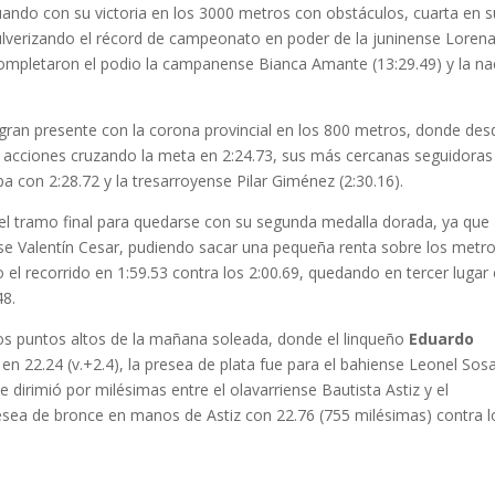
cuando con su victoria en los 3000 metros con obstáculos, cuarta en s
pulverizando el récord de campeonato en poder de la juninense Loren
 completaron el podio la campanense Bianca Amante (13:29.49) y la na
 gran presente con la corona provincial en los 800 metros, donde des
s acciones cruzando la meta en 2:24.73, sus más cercanas seguidoras
alba con 2:28.72 y la tresarroyense Pilar Giménez (2:30.16).
 el tramo final para quedarse con su segunda medalla dorada, ya que
 Valentín Cesar, pudiendo sacar una pequeña renta sobre los metr
 el recorrido en 1:59.53 contra los 2:00.69, quedando en tercer lugar 
48.
los puntos altos de la mañana soleada, donde el linqueño
Eduardo
a en 22.24 (v.+2.4), la presea de plata fue para el bahiense Leonel Sos
 dirimió por milésimas entre el olavarriense Bautista Astiz y el
sea de bronce en manos de Astiz con 22.76 (755 milésimas) contra l