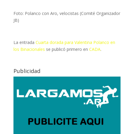
Foto: Polanco con Aro, velocistas (Comité Organizador
JB)
La entrada
Cuarta dorada para Valentina Polanco en
los Binacionales
se publicó primero en
CADA
.
Publicidad