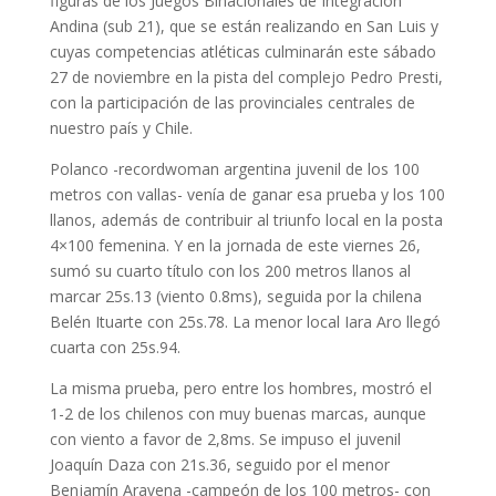
figuras de los Juegos Binacionales de Integración
Andina (sub 21), que se están realizando en San Luis y
cuyas competencias atléticas culminarán este sábado
27 de noviembre en la pista del complejo Pedro Presti,
con la participación de las provinciales centrales de
nuestro país y Chile.
Polanco -recordwoman argentina juvenil de los 100
metros con vallas- venía de ganar esa prueba y los 100
llanos, además de contribuir al triunfo local en la posta
4×100 femenina. Y en la jornada de este viernes 26,
sumó su cuarto título con los 200 metros llanos al
marcar 25s.13 (viento 0.8ms), seguida por la chilena
Belén Ituarte con 25s.78. La menor local Iara Aro llegó
cuarta con 25s.94.
La misma prueba, pero entre los hombres, mostró el
1-2 de los chilenos con muy buenas marcas, aunque
con viento a favor de 2,8ms. Se impuso el juvenil
Joaquín Daza con 21s.36, seguido por el menor
Benjamín Aravena -campeón de los 100 metros- con