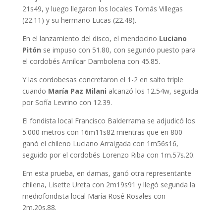
21s49, y luego llegaron los locales Tomás Villegas
(22.11) y su hermano Lucas (22.48).
En el lanzamiento del disco, el mendocino
Luciano
Pitón
se impuso con 51.80, con segundo puesto para
el cordobés Amílcar Dambolena con 45.85.
Y las cordobesas concretaron el 1-2 en salto triple
cuando
María Paz Milani
alcanzó los 12.54w, seguida
por Sofía Levrino con 12.39.
El fondista local Francisco Balderrama se adjudicó los
5.000 metros con 16m11s82 mientras que en 800
ganó el chileno Luciano Arraigada con 1m56s16,
seguido por el cordobés Lorenzo Riba con 1m.57s.20.
Em esta prueba, en damas, ganó otra representante
chilena, Lisette Ureta con 2m19s91 y llegó segunda la
mediofondista local María Rosé Rosales con
2m.20s.88.