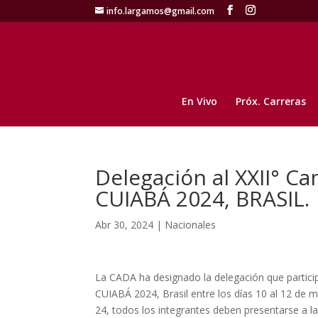
info.largamos@gmail.com
En Vivo
Próx. Carreras
Delegación al XXII° 
CUIABÁ 2024, BRASIL.
Abr 30, 2024
|
Nacionales
La CADA ha designado la delegación que partic
CUIABÁ 2024, Brasil entre los días 10 al 12 de m
24, todos los integrantes deben presentarse a l