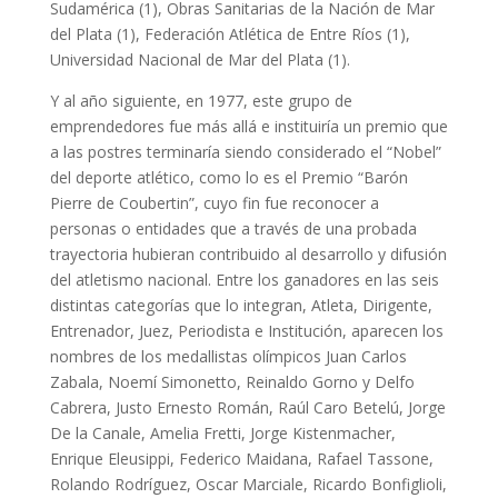
Sudamérica (1), Obras Sanitarias de la Nación de Mar
del Plata (1), Federación Atlética de Entre Ríos (1),
Universidad Nacional de Mar del Plata (1).
Y al año siguiente, en 1977, este grupo de
emprendedores fue más allá e instituiría un premio que
a las postres terminaría siendo considerado el “Nobel”
del deporte atlético, como lo es el Premio “Barón
Pierre de Coubertin”, cuyo fin fue reconocer a
personas o entidades que a través de una probada
trayectoria hubieran contribuido al desarrollo y difusión
del atletismo nacional. Entre los ganadores en las seis
distintas categorías que lo integran, Atleta, Dirigente,
Entrenador, Juez, Periodista e Institución, aparecen los
nombres de los medallistas olímpicos Juan Carlos
Zabala, Noemí Simonetto, Reinaldo Gorno y Delfo
Cabrera, Justo Ernesto Román, Raúl Caro Betelú, Jorge
De la Canale, Amelia Fretti, Jorge Kistenmacher,
Enrique Eleusippi, Federico Maidana, Rafael Tassone,
Rolando Rodríguez, Oscar Marciale, Ricardo Bonfiglioli,