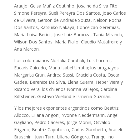
Araujo, Geisa Muñiz Coutinho, Josaine da Silva Tito,
Simone Pereyra, Sueli Pereyra Dos Santos, Joao Carlos
de Oliveira, Gerson de Andrade Souza, Nelson Rocha
Dos Santos, Katsuiko Nakaya, Conceicao Geremias,
María Luisa Betioli, Jose Luiz Barboza, Tania Miranda,
Wilson Dos Santos, Maria Fiallo, Claudio Matafreire y
Ana Marcon.
Los colombianos Norfalia Carabali, Luis Lucumi,
Eucaris Caicedo, María Isabel Urrutia; los uruguayos
Margarita Grun, Andrea Sassi, Graciela Costa, Oscar
Gadea, Berenice Da Silva, Elena Guerra, Heber Viera y
Ricardo Vera; los chilenos Norma Vallejos, Carolina
Kittsteiner, Gustavo Wieland e Ismenia Guzmán.
Y los mejores exponentes argentinos como Beatriz
Allocco, Liliana Arigoni, Yvonne Neddermann, Ángel
Gagliano, Pedro Cáceres, Jorge Monin, Osvaldo
Frigerio, Beatriz Capotosto, Carlos Gambetta, Araceli
Bruschini, Juan Turri, Liliana Góngora, Tranquilino