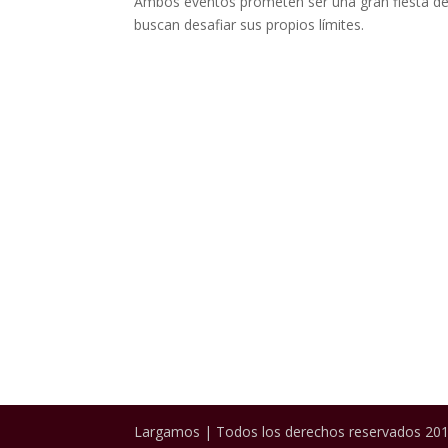
Ambos eventos prometen ser una gran fiesta del
buscan desafiar sus propios límites.
Largamos | Todos los derechos reservados 201