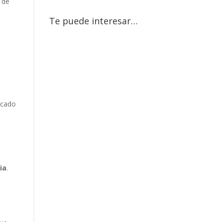
a de
Te puede interesar…
s
rcado
ia
.