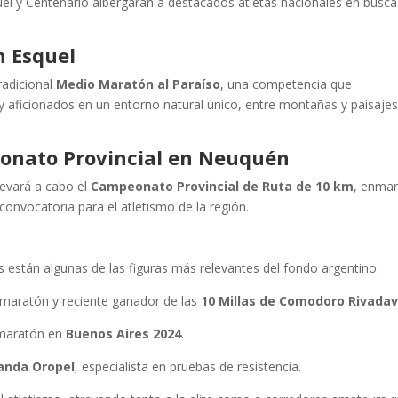
squel y Centenario albergarán a destacados atletas nacionales en busc
n Esquel
radicional
Medio Maratón al Paraíso
, una competencia que
 y aficionados en un entorno natural único, entre montañas y paisaje
eonato Provincial en Neuquén
levará a cabo el
Campeonato Provincial de Ruta de 10 km
, enma
convocatoria para el atletismo de la región.
s están algunas de las figuras más relevantes del fondo argentino:
 maratón y reciente ganador de las
10 Millas de Comodoro Rivadav
maratón en
Buenos Aires 2024
.
anda Oropel
, especialista en pruebas de resistencia.