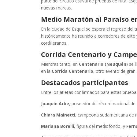
parte del circuito estival de pruebas de ruta. E
nuevas marcas.
Medio Maratón al Paraíso e
En la ciudad de Esquel se espera el regreso del t
históricamente ha reunido a corredores de elite
cordilleranos.
Corrida Centenario y Camp
Mientras tanto, en
Centenario (Neuquén)
se l
en la
Corrida Centenario
, otro evento de gran 
Destacados participantes
Entre los atletas confirmados para estas prueba
Joaquín Arbe
, poseedor del récord nacional de
Chiara Mainetti
, campeona sudamericana de 
Mariana Borelli
, figura del mediofondo, y
Fern