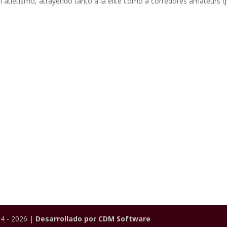
 atletismo, atrayendo tanto a la elite como a corredores amateurs 
4 - 2026 |
Desarrollado por CDM Software