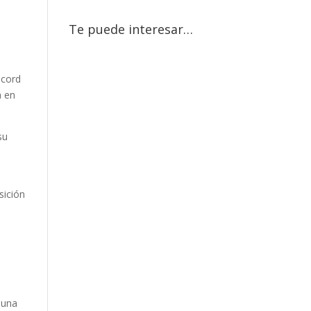
Te puede interesar…
écord
a en
su
ó
sición
 una