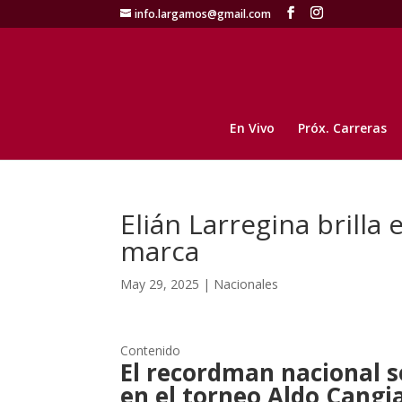
info.largamos@gmail.com
En Vivo
Próx. Carreras
Elián Larregina brilla
marca
May 29, 2025
|
Nacionales
Contenido
El recordman nacional s
en el torneo Aldo Cangi