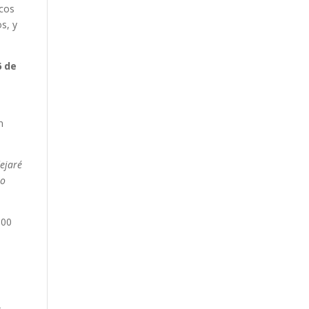
icos
os, y
6 de
n
ejaré
lo
000