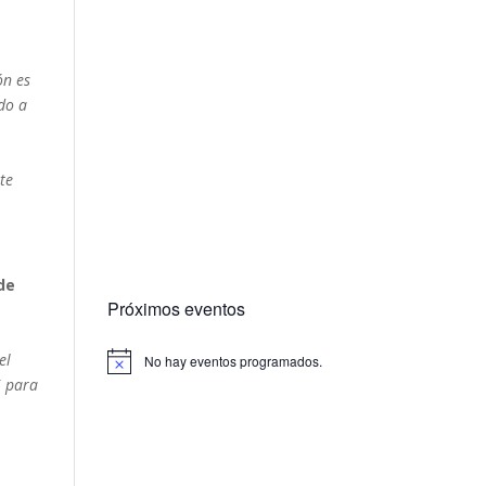
ón es
do a
te
de
Próximos eventos
el
No hay eventos programados.
i para