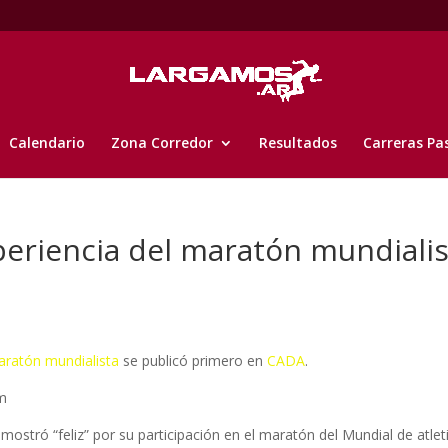
Calendario
Zona Corredor
Resultados
Carreras Pa
periencia del maratón mundiali
aratón mundialista
se publicó primero en
CADA
.
m
mostró “feliz” por su participación en el maratón del Mundial de atle