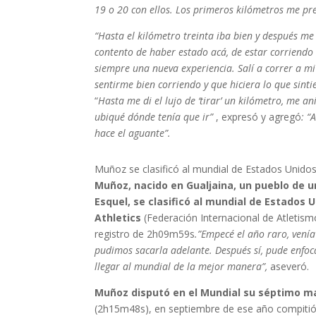
19 o 20 con ellos. Los primeros kilómetros me pr
“Hasta el kilómetro treinta iba bien y después m
contento de haber estado acá, de estar corriend
siempre una nueva experiencia. Salí a correr a mi
sentirme bien corriendo y que hiciera lo que sinti
“
Hasta me di el lujo de ‘tirar’ un kilómetro, me 
ubiqué dónde tenía que ir”
, expresó y agregó
: “
hace el aguante”.
Muñoz se clasificó al mundial de Estados Unidos 
Muñoz, nacido en Gualjaina, un pueblo de u
Esquel, se clasificó al mundial de Estados 
Athletics
(Federación Internacional de Atletism
registro de 2h09m59s
.”Empecé el año raro, vení
pudimos sacarla adelante. Después sí, pude enfoca
llegar al mundial de la mejor manera”,
aseveró.
Muñoz disputó en el Mundial su séptimo m
(2h15m48s), en septiembre de ese año compitió 