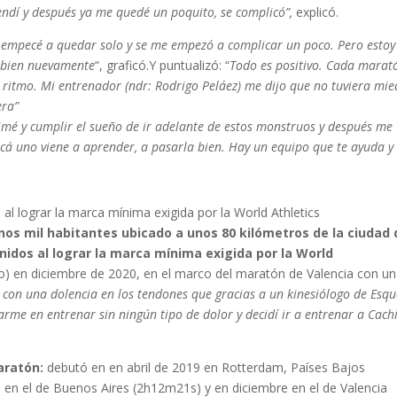
endí y después ya me quedé un poquito, se complicó”,
explicó.
e empecé a quedar solo y se me empezó a complicar un poco. Pero estoy
o bien nuevamente
“, graficó.Y puntualizó: “
Todo es positivo. Cada marat
 ritmo. Mi entrenador (ndr: Rodrigo Peláez) me dijo que no tuviera mie
era”
animé y cumplir el sueño de ir adelante de estos monstruos y después me
Acá uno viene a aprender, a pasarla bien. Hay un equipo que te ayuda y 
al lograr la marca mínima exigida por la World Athletics
nos mil habitantes ubicado a unos 80 kilómetros de la ciudad 
Unidos al lograr la marca mínima exigida por la World
o) en diciembre de 2020, en el marco del maratón de Valencia con un
a con una dolencia en los tendones que gracias a un kinesiólogo de Esqu
rme en entrenar sin ningún tipo de dolor y decidí ir a entrenar a Cach
aratón:
debutó en en abril de 2019 en Rotterdam, Países Bajos
en el de Buenos Aires (2h12m21s) y en diciembre en el de Valencia