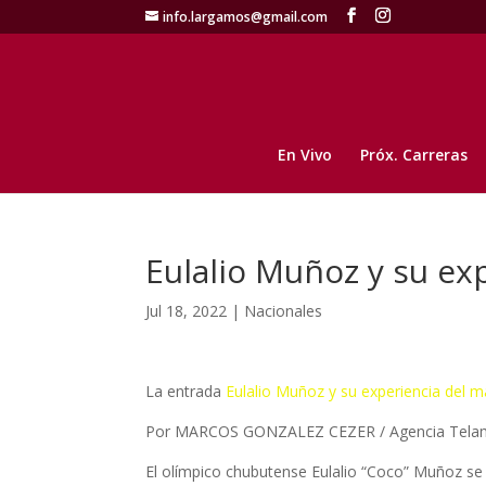
info.largamos@gmail.com
En Vivo
Próx. Carreras
Eulalio Muñoz y su ex
Jul 18, 2022
|
Nacionales
La entrada
Eulalio Muñoz y su experiencia del m
Por MARCOS GONZALEZ CEZER / Agencia Tela
El olímpico chubutense Eulalio “Coco” Muñoz se 