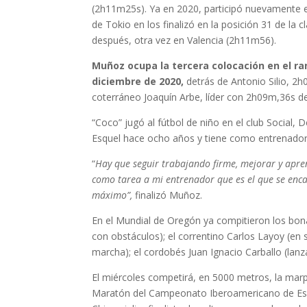
(2h11m25s). Ya en 2020, participó nuevamente e
de Tokio en los finalizó en la posición 31 de la c
después, otra vez en Valencia (2h11m56).
Muñoz ocupa la tercera colocación en el r
diciembre de 2020,
detrás de Antonio Silio, 2
coterráneo Joaquín Arbe, líder con 2h09m,36s de
“Coco” jugó al fútbol de niño en el club Social,
Esquel hace ocho años y tiene como entrenador 
“
Hay que seguir trabajando firme, mejorar y apre
como tarea a mi entrenador que es el que se enca
máximo”,
finalizó Muñoz.
En el Mundial de Oregón ya compitieron los bon
con obstáculos); el correntino Carlos Layoy (en
marcha); el cordobés Juan Ignacio Carballo (lanz
El miércoles competirá, en 5000 metros, la marp
Maratón del Campeonato Iberoamericano de Esp