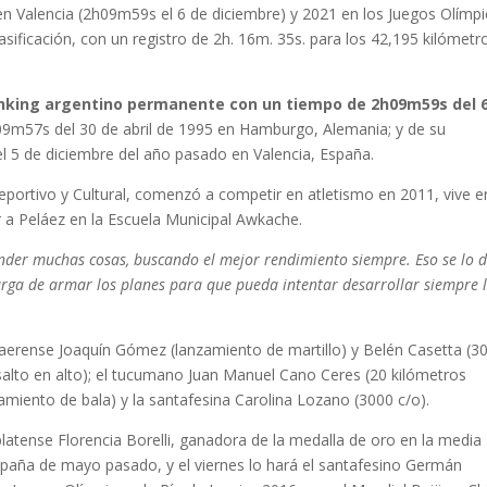
n Valencia (2h09m59s el 6 de diciembre) y 2021 en los Juegos Olímp
lasificación, con un registro de 2h. 16m. 35s. para los 42,195 kilómetr
anking argentino permanente con un tiempo de 2h09m59s del 
h09m57s del 30 de abril de 1995 en Hamburgo, Alemania; y de su
l 5 de diciembre del año pasado en Valencia, España.
 Deportivo y Cultural, comenzó a competir en atletismo en 2011, vive e
a Peláez en la Escuela Municipal Awkache.
nder muchas cosas, buscando el mejor rendimiento siempre. Eso se lo d
rga de armar los planes para que pueda intentar desarrollar siempre 
aerense Joaquín Gómez (lanzamiento de martillo) y Belén Casetta (3
 salto en alto); el tucumano Juan Manuel Cano Ceres (20 kilómetros
amiento de bala) y la santafesina Carolina Lozano (3000 c/o).
latense Florencia Borelli, ganadora de la medalla de oro en la media
aña de mayo pasado, y el viernes lo hará el santafesino Germán