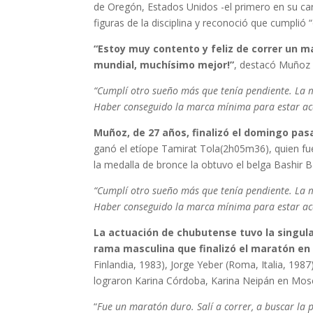
de Oregón, Estados Unidos -el primero en su carr
figuras de la disciplina y reconoció que cumplió
“Estoy muy contento y feliz de correr un m
mundial, muchísimo mejor!”
, destacó Muñoz 
“Cumplí otro sueño más que tenía pendiente. La m
Haber conseguido la marca mínima para estar acá
Muñoz, de 27 años, finalizó el domingo pa
ganó el etíope Tamirat Tola(2h05m36), quien 
la medalla de bronce la obtuvo el belga Bashir 
“Cumplí otro sueño más que tenía pendiente. La m
Haber conseguido la marca mínima para estar acá,
La actuación de chubutense tuvo la singul
rama masculina que finalizó el maratón e
Finlandia, 1983), Jorge Yeber (Roma, Italia, 198
lograron Karina Córdoba, Karina Neipán en Mos
“
Fue un maratón duro. Salí a correr, a buscar la 