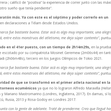
era-; calificó de “positiva” la experiencia de correr junto con las má
 “otro sueño que tenía pendiente”.
aratón más. Ya con este es el séptimo y poder correrlo en un
en declaraciones a Télam desde Estados Unidos.
arca fue bastante buena. Estar acá es algo muy importante, una alegrí
, entre estos monstruos del atletismo, me deja súper contento”
, puntu
sado en el 41er puesto, con un tiempo de 2h14m29s,
en la prueb
fue escotado por su compatriota Mosinet Geremew (2m06s44) en tan
Badi (2h06m48s), tercero en los Juegos Olímpicos de Tokio 2021.
arca fue bastante buena. Estar acá es algo muy importante, una alegrí
 entre estos monstruos del atletismo, me deja súper contento”,
puntua
aridad de que se transformó en
el primer atleta nacional en la
n torneos ecuménicos
ya que no lo lograron Alfredo Maravilla (Helsin
7) y Mariano Mastromarino (Londres, Inglaterra, 2017). En damas, sí l
cú, Rusia, 2013 y Rosa Godoy en Londres 2017.
punta con la gente de adelante. Traté de prenderme. Creo que llegué ha