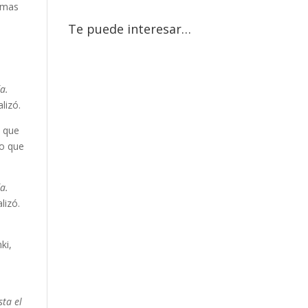
ximas
Te puede interesar…
a.
alizó.
a que
to que
a.
lizó.
ki,
o
sta el