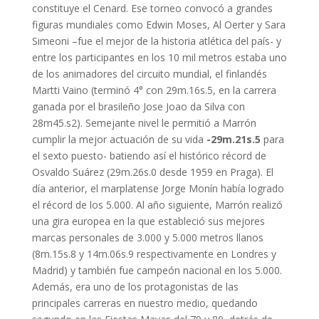
constituye el Cenard. Ese torneo convocó a grandes
figuras mundiales como Edwin Moses, Al Oerter y Sara
Simeoni –fue el mejor de la historia atlética del país- y
entre los participantes en los 10 mil metros estaba uno
de los animadores del circuito mundial, el finlandés
Martti Vaino (terminó 4° con 29m.16s.5, en la carrera
ganada por el brasileño Jose Joao da Silva con
28m45.s2). Semejante nivel le permitió a Marrón
cumplir la mejor actuación de su vida
-29m.21s.5
para
el sexto puesto- batiendo así el histórico récord de
Osvaldo Suárez (29m.26s.0 desde 1959 en Praga). El
día anterior, el marplatense Jorge Monín había logrado
el récord de los 5.000. Al año siguiente, Marrón realizó
una gira europea en la que estableció sus mejores
marcas personales de 3.000 y 5.000 metros llanos
(8m.15s.8 y 14m.06s.9 respectivamente en Londres y
Madrid) y también fue campeón nacional en los 5.000.
Además, era uno de los protagonistas de las
principales carreras en nuestro medio, quedando