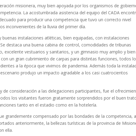
federación misionera, muy bien apoyada por los organismos de gobiern
competencia. La acostumbrada asistencia del equipo del CADA encont
adecuado para producir una competencia que tuvo un correcto nivel
 inconvenientes de la lluvia del primer día.
uenas instalaciones atléticas, bien equipadas, con instalaciones
 Se destaca una buena cabina de control, comodidades de tribunas
io, excelente vestuarios y sanitarios, y un gimnasio muy amplio y bien
con un gran cubrimiento de carpas para distintas funciones, todos l
dientes a la época que vivimos de pandemia. Además toda la instala
 escenario produjo un impacto agradable a los casi cuatrocientos
 de consideración a las delegaciones participantes, fue el ofrecimie
odos los visitantes fueron gratamente sorprendidos por el buen trat
ciones tanto en el estadio como en la hotelería.
 fue grandemente compensado por las bondades de la competencia, a
ados anteriormente, la bellezas turísticas de la provincia de Mision
n ella.