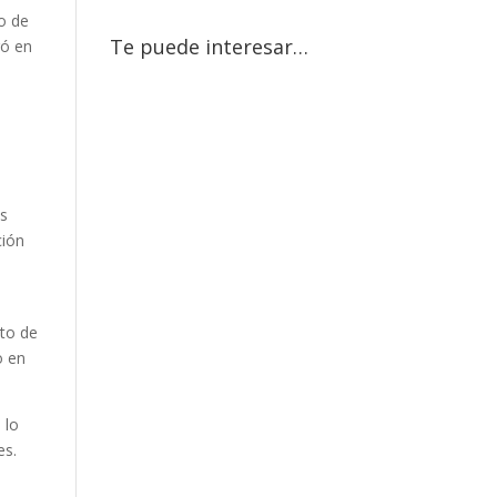
o de
Te puede interesar…
ró en
os
ción
nto de
o en
 lo
es.