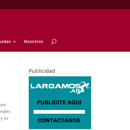
sadas
Nosotros
Publicidad
tuvo
onales
 y su