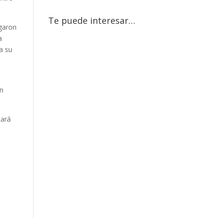
Te puede interesar…
egaron
a
a su
n
cará