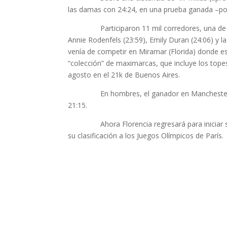
las damas con 24:24, en una prueba ganada –por 
Participaron 11 mil corredores, una de las cif
Annie Rodenfels (23:59), Emily Duran (24:06) y l
venía de competir en Miramar (Florida) donde es
“colección” de maximarcas, que incluye los to
agosto en el 21k de Buenos Aires.
En hombres, el ganador en Manchester fue
21:15.
Ahora Florencia regresará para iniciar su pr
su clasificación a los Juegos Olímpicos de París.