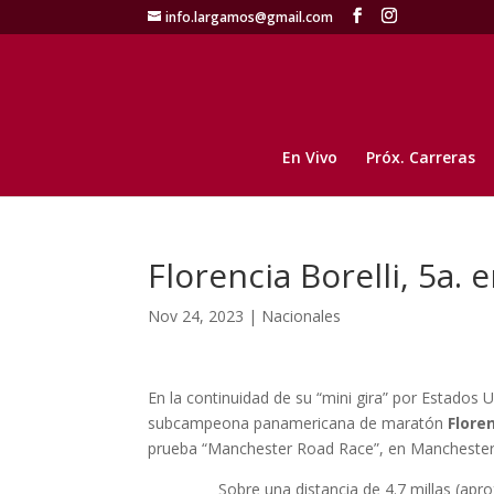
info.largamos@gmail.com
En Vivo
Próx. Carreras
Florencia Borelli, 5a.
Nov 24, 2023
|
Nacionales
En la continuidad de su “mini gira” por Estados U
subcampeona panamericana de maratón
Floren
prueba “Manchester Road Race”, en Manchester,
Sobre una distancia de 4.7 millas (aproximad