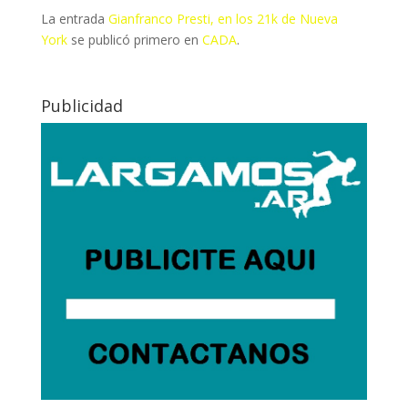
La entrada
Gianfranco Presti, en los 21k de Nueva
York
se publicó primero en
CADA
.
Publicidad