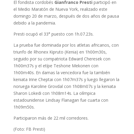
El fondista cordobés
Gianfranco Presti
participó en
el Medio Maratón de Nueva York, realizado este
domingo 20 de marzo, después de dos años de pausa
debido a la pandemia.
Presti ocupó el 33° puesto con 1h.07.23s.
La prueba fue dominada por los atletas africanos, con
triunfo de Rhonex Kipruto (Kenia) en 1h00m30s,
seguido por su compatriota Edward Cheresek con
1h00m37s y el etípe Teshone Mekonen con
1h00m40s. En damas la vencedora fue la también
keniata Irine Cheptai con 1h07m37s y luego llegaron la
noruega Karoline Grovdal con 1h08m07s y la keniata
Sharon Lokedi con 1h08m14s. La olímpica
estadounidense Lindsay Flanagan fue cuarta con
1h09m50s.
Participaron más de 22 mil corredores.
(Foto: FB Presti)