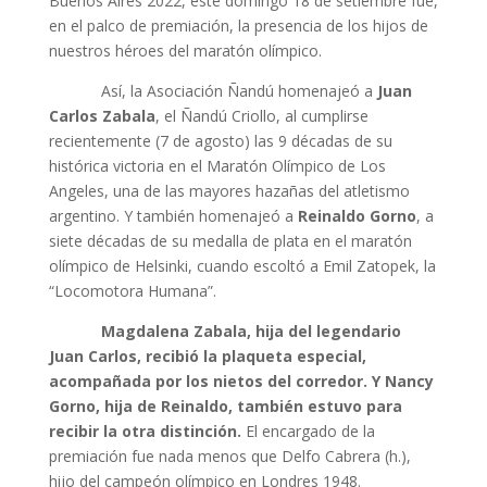
Buenos Aires 2022, este domingo 18 de setiembre fue,
en el palco de premiación, la presencia de los hijos de
nuestros héroes del maratón olímpico.
Así, la Asociación Ñandú homenajeó a
Juan
Carlos Zabala
, el Ñandú Criollo, al cumplirse
recientemente (7 de agosto) las 9 décadas de su
histórica victoria en el Maratón Olímpico de Los
Angeles, una de las mayores hazañas del atletismo
argentino. Y también homenajeó a
Reinaldo Gorno
, a
siete décadas de su medalla de plata en el maratón
olímpico de Helsinki, cuando escoltó a Emil Zatopek, la
“Locomotora Humana”.
Magdalena Zabala, hija del legendario
Juan Carlos, recibió la plaqueta especial,
acompañada por los nietos del corredor. Y Nancy
Gorno, hija de Reinaldo, también estuvo para
recibir la otra distinción.
El encargado de la
premiación fue nada menos que Delfo Cabrera (h.),
hijo del campeón olímpico en Londres 1948.