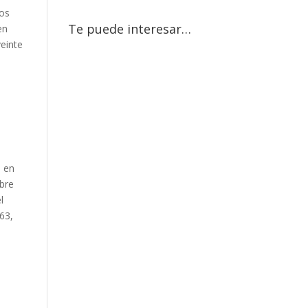
Los
Te puede interesar…
en
veinte
n en
mbre
l
63,