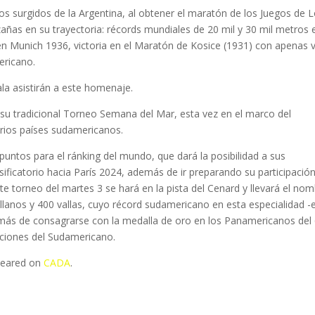
s surgidos de la Argentina, al obtener el maratón de los Juegos de 
ñas en su trayectoria: récords mundiales de 20 mil y 30 mil metros 
 en Munich 1936, victoria en el Maratón de Kosice (1931) con apenas 
ericano.
la asistirán a este homenaje.
á su tradicional Torneo Semana del Mar, esta vez en el marco del
arios países sudamericanos.
untos para el ránking del mundo, que dará la posibilidad a sus
sificatorio hacia París 2024, además de ir preparando su participació
e torneo del martes 3 se hará en la pista del Cenard y llevará el no
 llanos y 400 vallas, cuyo récord sudamericano en esta especialidad -e
emás de consagrarse con la medalla de oro en los Panamericanos del 
iciones del Sudamericano.
peared on
CADA
.