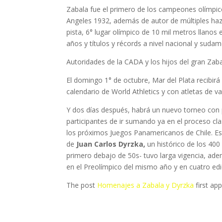
Zabala fue el primero de los campeones olímpico
Angeles 1932, además de autor de múltiples haza
pista, 6° lugar olímpico de 10 mil metros llanos
años y títulos y récords a nivel nacional y sudam
Autoridades de la CADA y los hijos del gran Zaba
El domingo 1° de octubre, Mar del Plata recibir
calendario de World Athletics y con atletas de v
Y dos días después, habrá un nuevo torneo con p
participantes de ir sumando ya en el proceso cla
los próximos Juegos Panamericanos de Chile. Est
de
Juan Carlos Dyrzka,
un histórico de los 400
primero debajo de 50s- tuvo larga vigencia, ad
en el Preolímpico del mismo año y en cuatro ed
The post
Homenajes a Zabala y Dyrzka
first ap