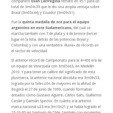
compañero
Elián Larrregina
remató en 45.1 para un
total de 3m04s39 que le dio una amplia ventaja sobre
Brasil (3m05s44) y Ecuador (3m09s51).
Fue la
quinta medalla de oro para el equipo
argentino en este Sudamericano,
del cual se
marcha también con 7 de plata y 4 de bronce (tercer
lugar en la lista, detrás de las potencias Brasil y
Colombia) y con una verdadera «lluvia» de récords en
el sector de velocidad.
El anterior récord de Campeonato para la 4×400 era de
un equipo de Venezuela con 3m05s63, en Medellín
2010. Y para tener un calibre del significado de esta
plusmarca, la anterior nacional absoluta era 3m08s53,
lograda por la Selección de mayores en la altitud de
Bogotá el 27 de junio de 1999, cuando formaban
dotados como Gustavo Aguirre, Carlos Gats, Guillermo
Cacián y Damián Spector. En cuánto a la anterior
marca nacional u23 era 3m10s21 y se había logrado el
15-10-85 en Santiago de Chile, también con excelentes