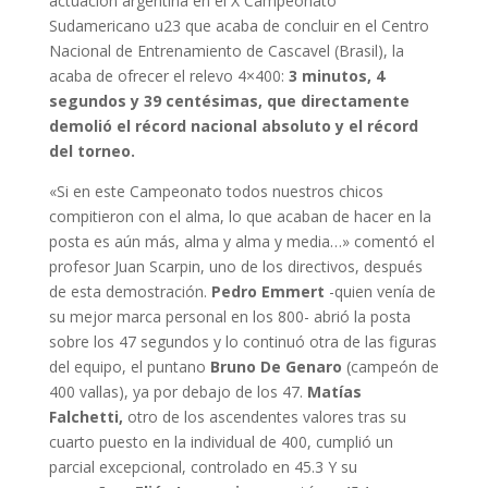
actuación argentina en el X Campeonato
Sudamericano u23 que acaba de concluir en el Centro
Nacional de Entrenamiento de Cascavel (Brasil), la
acaba de ofrecer el relevo 4×400:
3 minutos, 4
segundos y 39 centésimas, que directamente
demolió el récord nacional absoluto y el récord
del torneo.
«Si en este Campeonato todos nuestros chicos
compitieron con el alma, lo que acaban de hacer en la
posta es aún más, alma y alma y media…» comentó el
profesor Juan Scarpin, uno de los directivos, después
de esta demostración.
Pedro Emmert
-quien venía de
su mejor marca personal en los 800- abrió la posta
sobre los 47 segundos y lo continuó otra de las figuras
del equipo, el puntano
Bruno De Genaro
(campeón de
400 vallas), ya por debajo de los 47.
Matías
Falchetti,
otro de los ascendentes valores tras su
cuarto puesto en la individual de 400, cumplió un
parcial excepcional, controlado en 45.3 Y su