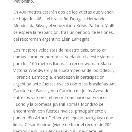
Petronilho.
En 400 metros estarán dos de los atletas que vienen
de bajar los 46s., el brasileño Douglas Hernandes
Mendes da Silva y el venezolano Kelvis Padrino. Y allí
se espera la reaparición, tras un período de lesiones,
del recordman argentino Elián Larregina.
Los mejores velocistas de nuestro país, tanto en
damas como en hombres, se darán cita este viernes
para los 100 metros llanos. La recordwoman María
Victoria Woodward y la subcampeona de los Odesur,
Florencia Lamboglia, encabezan la participación
argentina ante fuertes rivales como las brasileñas Ana
Caroline de Bassi y Ana Carolina de Jesús Azevedo.
Entre los varones, el recordman nacional Franco
FLorio y la promesa juvenil Tomás Mondino se
encontrarán con fuertes rivales, principalmente el
panameño Arturo Deliser y el equipo paraguayo que
lidera César Almirón (viene de batir el récord de 200
metros de su país al ganar el GP Julia Iriarte, en