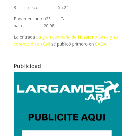
3 disco 55.24
Panamericano u23 Cali 1
bala 20.08
La entrada
La gran campaña de Nazareno Sasia y su
coronación en Cali
se publicó primero en
CADA
.
Publicidad