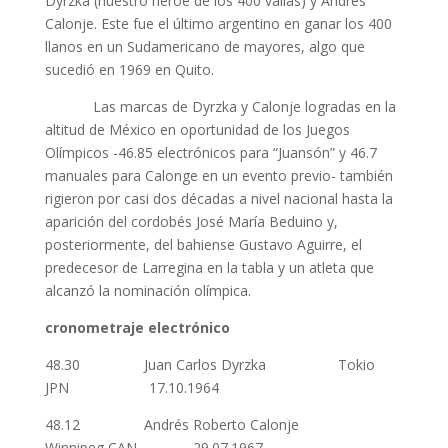
Dyrzka (nuestro héroe de los 400 vallas) y Andrés
Calonje. Este fue el último argentino en ganar los 400
llanos en un Sudamericano de mayores, algo que
sucedió en 1969 en Quito.
Las marcas de Dyrzka y Calonje logradas en la
altitud de México en oportunidad de los Juegos
Olímpicos -46.85 electrónicos para “Juansón” y 46.7
manuales para Calonge en un evento previo- también
rigieron por casi dos décadas a nivel nacional hasta la
aparición del cordobés José María Beduino y,
posteriormente, del bahiense Gustavo Aguirre, el
predecesor de Larregina en la tabla y un atleta que
alcanzó la nominación olímpica.
cronometraje electrónico
48.30 Juan Carlos Dyrzka Tokio
JPN 17.10.1964
48.12 Andrés Roberto Calonje
Winnipeg CAN 29.07.1967