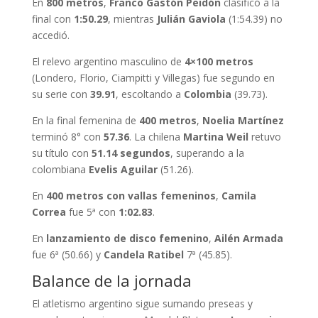
En
800 metros
,
Franco Gastón Peidón
clasificó a la
final con
1:50.29
, mientras
Julián Gaviola
(1:54.39) no
accedió.
El relevo argentino masculino de
4×100 metros
(Londero, Florio, Ciampitti y Villegas) fue segundo en
su serie con
39.91
, escoltando a
Colombia
(39.73).
En la final femenina de
400 metros
,
Noelia Martínez
terminó 8° con
57.36
. La chilena
Martina Weil
retuvo
su título con
51.14 segundos
, superando a la
colombiana
Evelis Aguilar
(51.26).
En
400 metros con vallas femeninos
,
Camila
Correa
fue 5ª con
1:02.83
.
En
lanzamiento de disco femenino
,
Ailén Armada
fue 6ª (50.66) y
Candela Ratibel
7ª (45.85).
Balance de la jornada
El atletismo argentino sigue sumando preseas y