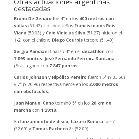
Otras actuaciones argentinas
destacadas
Bruno De Genaro
fue 4° en los
400 metros con
vallas
(51.42). Los brasileños
Francisco dos Reis
Viana
(50.03) y
Caio Vinicius Silva
(51.27) hicieron el
1-2, con el chileno
Diego Courbis
tercero (51.40).
Sergio Pandiani
finalizó 4° en el
decathlon
con
7.093 puntos
.
José Fernando Ferreira Santana
(Brasil) ganó con
7.847 puntos
.
Carlos Johnson
y
Hipólito Pereiro
fueron 5° (9:03.66)
y 7° (9:20.96) respectivamente en los
3.000 metros
con obstáculos
.
Juan Manuel Cano
terminó 5° en los
20 km de
marcha
con
1:29:18
.
En
lanzamiento de disco
,
Lázaro Bonora
fue 7°
(52.69) y
Tomás Pacheco
8° (52.09).