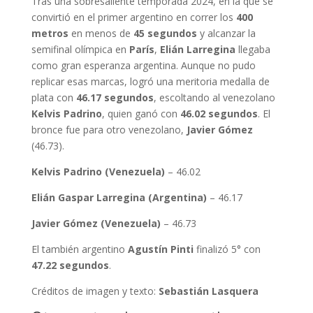
Tras una sobresaliente temporada 2024, en la que se
convirtió en el primer argentino en correr los
400
metros
en menos de
45 segundos
y alcanzar la
semifinal olímpica en
París
,
Elián Larregina
llegaba
como gran esperanza argentina. Aunque no pudo
replicar esas marcas, logró una meritoria medalla de
plata con
46.17 segundos
, escoltando al venezolano
Kelvis Padrino
, quien ganó con
46.02 segundos
. El
bronce fue para otro venezolano,
Javier Gómez
(46.73).
Kelvis Padrino (Venezuela)
– 46.02
Elián Gaspar Larregina (Argentina)
– 46.17
Javier Gómez (Venezuela)
– 46.73
El también argentino
Agustín Pinti
finalizó 5° con
47.22 segundos
.
Créditos de imagen y texto:
Sebastián Lasquera