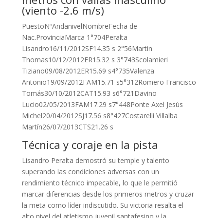
(viento -2.6 m/s)
PuestoNºAndanivelNombreFecha de
Nac.ProvinciaMarca 1°704Peralta
Lisandro16/11/2012SF14.35 s 2°56Martin
Thomas10/12/2012ER15.32 s 3°743Scolamieri
Tiziano09/08/2012ER15.69 s4°735Valenza
Antonio19/09/2012FAM15.71 s5°312Romero Francisco
Tomás30/10/2012CAT15.93 s6°721Davino
Lucio02/05/2013FAM17.29 s7°448Ponte Axel Jesús
Michel20/04/2012SJ17.56 s8°427Costarelli Villalba
Martín26/07/2013CTS21.26 s
Técnica y coraje en la pista
Lisandro Peralta demostró su temple y talento
superando las condiciones adversas con un
rendimiento técnico impecable, lo que le permitió
marcar diferencias desde los primeros metros y cruzar
la meta como líder indiscutido. Su victoria resalta el
alto nivel del atletismo juvenil santafesino y la