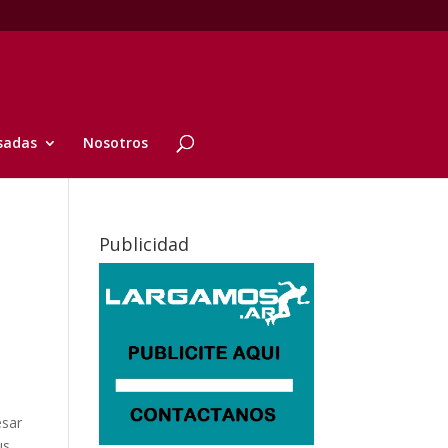
sadas
Nosotros
Publicidad
esar
us