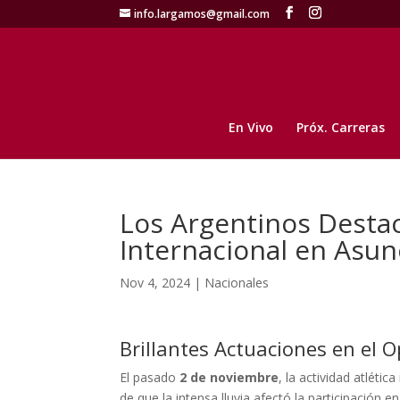
info.largamos@gmail.com
En Vivo
Próx. Carreras
Los Argentinos Destaca
Internacional en Asun
Nov 4, 2024
|
Nacionales
Brillantes Actuaciones en el 
El pasado
2 de noviembre
, la actividad atlétic
de que la intensa lluvia afectó la participación 