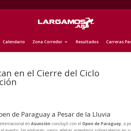
Calendario
Zona Corredor
Resultados
Carreras Pa
n en el Cierre del Ciclo
ción
Open de Paraguay a Pesar de la Lluvia
a internacional en
Asunción
concluyó con el
Open de Paraguay
, a p
en el evento. Sin embargo, varios atletas argentinos sobresalieron en s