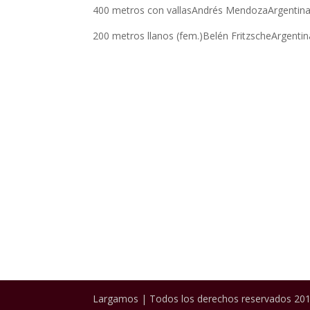
400 metros con vallasAndrés MendozaArgentin
200 metros llanos (fem.)Belén FritzscheArgent
Largamos | Todos los derechos reservados 201