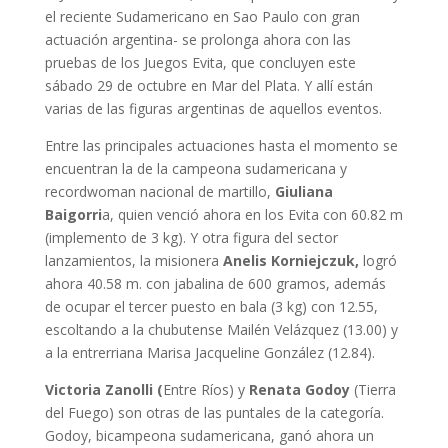
el reciente Sudamericano en Sao Paulo con gran
actuación argentina- se prolonga ahora con las
pruebas de los Juegos Evita, que concluyen este
sábado 29 de octubre en Mar del Plata. Y allí están
varias de las figuras argentinas de aquellos eventos.
Entre las principales actuaciones hasta el momento se
encuentran la de la campeona sudamericana y
recordwoman nacional de martillo,
Giuliana
Baigorri
a, quien venció ahora en los Evita con 60.82 m
(implemento de 3 kg). Y otra figura del sector
lanzamientos, la misionera
Anelis Korniejczuk,
logró
ahora 40.58 m. con jabalina de 600 gramos, además
de ocupar el tercer puesto en bala (3 kg) con 12.55,
escoltando a la chubutense Mailén Velázquez (13.00) y
a la entrerriana Marisa Jacqueline González (12.84).
Victoria Zanolli (
Entre Ríos) y
Renata Godoy
(Tierra
del Fuego) son otras de las puntales de la categoría.
Godoy, bicampeona sudamericana, ganó ahora un