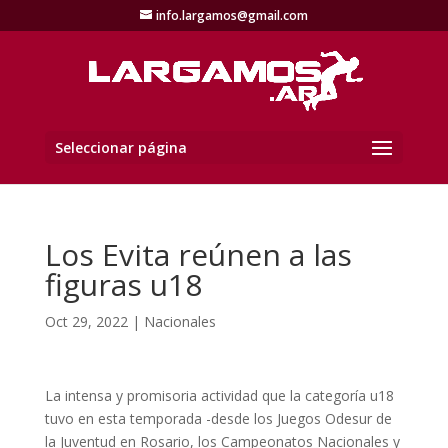
info.largamos@gmail.com
Seleccionar página
Los Evita reúnen a las
figuras u18
Oct 29, 2022
|
Nacionales
La intensa y promisoria actividad que la categoría u18
tuvo en esta temporada -desde los Juegos Odesur de
la Juventud en Rosario, los Campeonatos Nacionales y