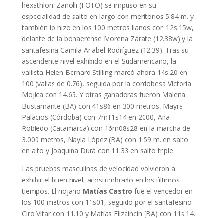
hexathlon. Zanolli (FOTO) se impuso en su
especialidad de salto en largo con meritorios 5.84 m. y
también lo hizo en los 100 metros llanos con 12s.15w,
delante de la bonaerense Morena Zárate (12.38w) y la
santafesina Camila Anabel Rodríguez (12.39). Tras su
ascendente nivel exhibido en el Sudamericano, la
vallista Helen Bernard Stilling marcó ahora 14s.20 en
100 (vallas de 0.76), seguida por la cordobesa Victoria
Mojica con 14.65. Y otras ganadoras fueron Malena
Bustamante (BA) con 41s86 en 300 metros, Mayra
Palacios (Córdoba) con 7m11s14 en 2000, Ana
Robledo (Catamarca) con 16m08s28 en la marcha de
3.000 metros, Nayla López (BA) con 1.59 m. en salto
en alto y Joaquina Durá con 11.33 en salto triple.
Las pruebas masculinas de velocidad volvieron a
exhibir el buen nivel, acostumbrado en los últimos
tiempos. El riojano
Matías Castro
fue el vencedor en
los 100 metros con 11s01, seguido por el santafesino
Ciro Vitar con 11.10 y Matías Elizaincin (BA) con 11s.14.