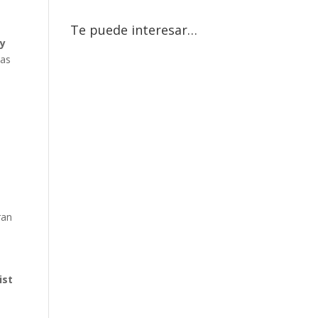
Te puede interesar…
ty
ias
ran
ist