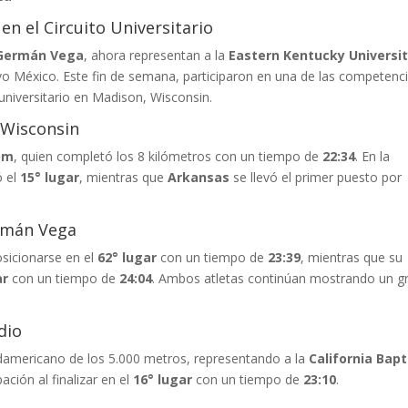
n el Circuito Universitario
Germán Vega
, ahora representan a la
Eastern Kentucky Universi
 México. Este fin de semana, participaron en una de las competenc
universitario en Madison, Wisconsin.
 Wisconsin
om
, quien completó los 8 kilómetros con un tiempo de
22:34
. En la
ó el
15° lugar
, mientras que
Arkansas
se llevó el primer puesto por
ermán Vega
sicionarse en el
62° lugar
con un tiempo de
23:39
, mientras que su
ar
con un tiempo de
24:04
. Ambos atletas continúan mostrando un g
.
dio
damericano de los 5.000 metros, representando a la
California Bapt
ación al finalizar en el
16° lugar
con un tiempo de
23:10
.