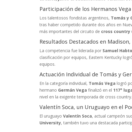
Participación de los Hermanos Vega e
Los talentosos fondistas argentinos,
Tomás y 
tras haber competido durante dos años en Nuevo
más importantes del circuito de
cross country
Resultados Destacados en Madison,
La competencia fue liderada por
Samuel Habt
clasificación por equipos, Eastern Kentucky logr
equipos.
Actuación Individual de Tomás y G
En la categoría individual,
Tomás Vega
logró po
hermano
Germán Vega
finalizó en el
117° lug
nivel en la exigente temporada de cross country
Valentín Soca, un Uruguayo en el Po
El uruguayo
Valentín Soca
, actual campeón su
University
, también tuvo una destacada particip