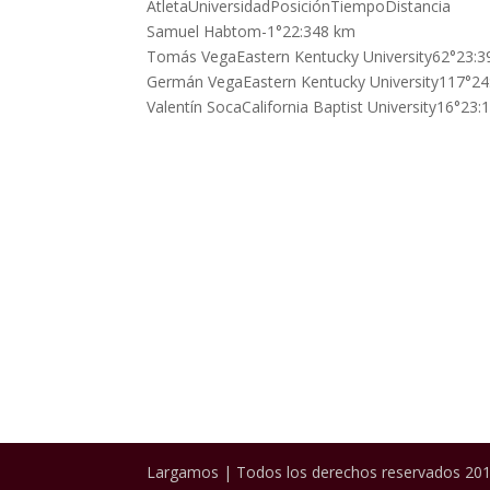
AtletaUniversidadPosiciónTiempoDistancia
Samuel Habtom-1°22:348 km
Tomás VegaEastern Kentucky University62°23:
Germán VegaEastern Kentucky University117°2
Valentín SocaCalifornia Baptist University16°23
Largamos | Todos los derechos reservados 201