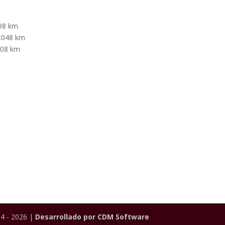
398 km
4:048 km
:108 km
4 - 2026 |
Desarrollado por CDM Software