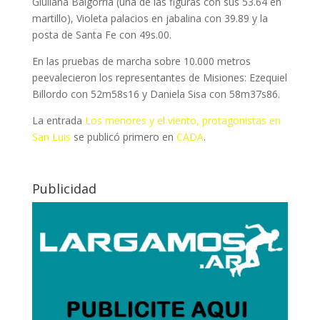
Giuliana Baigorria (una de las figuras con sus 53.64 en
martillo), Violeta palacios en jabalina con 39.89 y la
posta de Santa Fe con 49s.00.
En las pruebas de marcha sobre 10.000 metros
peevalecieron los representantes de Misiones: Ezequiel
Billordo con 52m58s16 y Daniela Sisa con 58m37s86.
La entrada
Los menores y el viento, protagonistas en
San Luis
se publicó primero en
CADA
.
Publicidad