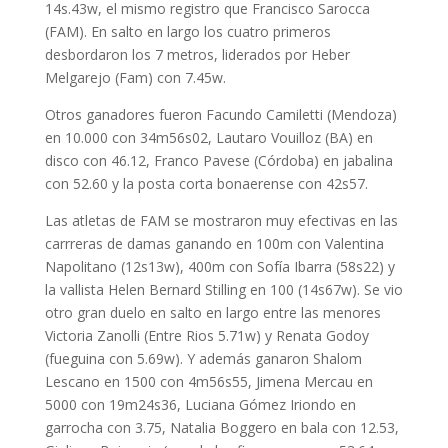
14s.43w, el mismo registro que Francisco Sarocca
(FAM). En salto en largo los cuatro primeros
desbordaron los 7 metros, liderados por Heber
Melgarejo (Fam) con 7.45w.
Otros ganadores fueron Facundo Camiletti (Mendoza)
en 10.000 con 34m56s02, Lautaro Vouilloz (BA) en
disco con 46.12, Franco Pavese (Córdoba) en jabalina
con 52.60 y la posta corta bonaerense con 42s57.
Las atletas de FAM se mostraron muy efectivas en las
carrreras de damas ganando en 100m con Valentina
Napolitano (12s13w), 400m con Sofía Ibarra (58s22) y
la vallista Helen Bernard Stilling en 100 (14s67w). Se vio
otro gran duelo en salto en largo entre las menores
Victoria Zanolli (Entre Rios 5.71w) y Renata Godoy
(fueguina con 5.69w). Y además ganaron Shalom
Lescano en 1500 con 4m56s55, Jimena Mercau en
5000 con 19m24s36, Luciana Gómez Iriondo en
garrocha con 3.75, Natalia Boggero en bala con 12.53,