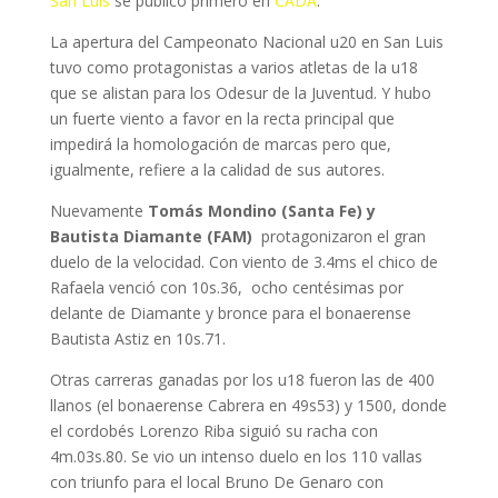
San Luis
se publicó primero en
CADA
.
La apertura del Campeonato Nacional u20 en San Luis
tuvo como protagonistas a varios atletas de la u18
que se alistan para los Odesur de la Juventud. Y hubo
un fuerte viento a favor en la recta principal que
impedirá la homologación de marcas pero que,
igualmente, refiere a la calidad de sus autores.
Nuevamente
Tomás Mondino (Santa Fe) y
Bautista Diamante (FAM)
protagonizaron el gran
duelo de la velocidad. Con viento de 3.4ms el chico de
Rafaela venció con 10s.36, ocho centésimas por
delante de Diamante y bronce para el bonaerense
Bautista Astiz en 10s.71.
Otras carreras ganadas por los u18 fueron las de 400
llanos (el bonaerense Cabrera en 49s53) y 1500, donde
el cordobés Lorenzo Riba siguió su racha con
4m.03s.80. Se vio un intenso duelo en los 110 vallas
con triunfo para el local Bruno De Genaro con