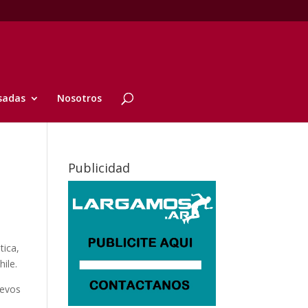
sadas
Nosotros
Publicidad
tica,
ile.
uevos