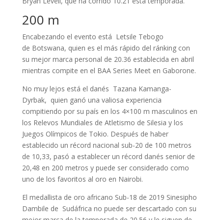
Bryan Levell, que ha corrido 10.21 esta temporada.
200 m
Encabezando el evento está Letsile Tebogo
de Botswana, quien es el más rápido del ránking con
su mejor marca personal de 20.36 establecida en abril
mientras compite en el BAA Series Meet en Gaborone.
No muy lejos está el danés Tazana Kamanga-
Dyrbak, quien ganó una valiosa experiencia
compitiendo por su país en los 4×100 m masculinos en
los Relevos Mundiales de Atletismo de Silesia y los
Juegos Olímpicos de Tokio. Después de haber
establecido un récord nacional sub-20 de 100 metros
de 10,33, pasó a establecer un récord danés senior de
20,48 en 200 metros y puede ser considerado como
uno de los favoritos al oro en Nairobi.
El medallista de oro africano Sub-18 de 2019 Sinesipho
Dambile de Sudáfrica no puede ser descartado con su
mejor marca de la temporada de 20.56 y le siguen de