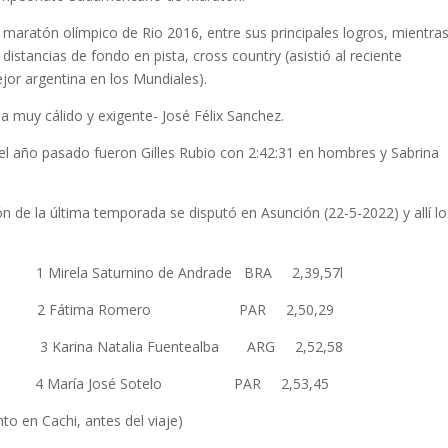
atón olímpico de Rio 2016, entre sus principales logros, mientra
 distancias de fondo en pista, cross country (asistió al reciente
or argentina en los Mundiales).
uy cálido y exigente- José Félix Sanchez.
o pasado fueron Gilles Rubio con 2:42:31 en hombres y Sabrina
 última temporada se disputó en Asunción (22-5-2022) y allí lo
Mirela Saturnino de Andrade BRA 2,39,57l
,23,08 2 Fátima Romero PAR 2,50,29
37 3 Karina Natalia Fuentealba ARG 2,52,58
,53 4 María José Sotelo PAR 2,53,45
to en Cachi, antes del viaje)