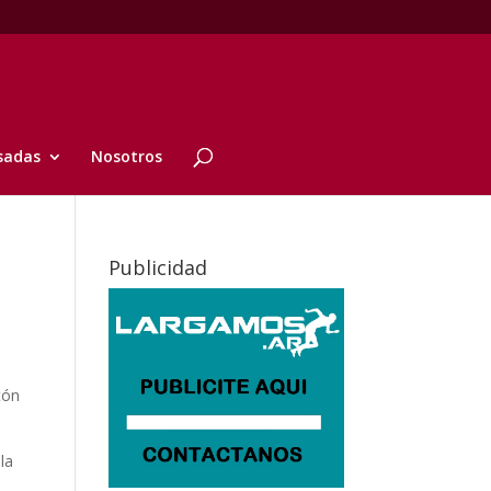
sadas
Nosotros
Publicidad
tón
la