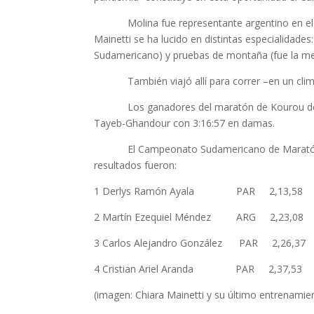
Molina fue representante argentino en el mar
Mainetti se ha lucido en distintas especialidades:
Sudamericano) y pruebas de montaña (fue la mej
También viajó allí para correr –en un clima m
Los ganadores del maratón de Kourou del añ
Tayeb-Ghandour con 3:16:57 en damas.
El Campeonato Sudamericano de Maratón de la
resultados fueron:
1 Derlys Ramón Ayala PAR 2,13,58 1 
2 Martín Ezequiel Méndez ARG 2
3 Carlos Alejandro González PAR 2,26,
4 Cristian Ariel Aranda PAR 2,37
(imagen: Chiara Mainetti y su último entrenamien