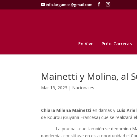
info.largamos@gmail.com
En Vivo
Próx. Carreras
Mainetti y Molina, al
Mar 15, 2023
|
Nacionales
Chiara Milena Mainetti
en damas y
Luis Arie
de Kourou (Guyana Francesa) que se realizará e
La prueba –que también se denomina Maratón d
pandemia- constituye en esta oportunidad el 