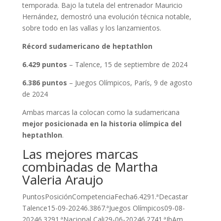
temporada. Bajo la tutela del entrenador Mauricio
Hernández, demostró una evolución técnica notable,
sobre todo en las vallas y los lanzamientos.
Récord sudamericano de heptathlon
6.429 puntos
– Talence, 15 de septiembre de 2024
6.386 puntos
– Juegos Olímpicos, París, 9 de agosto
de 2024
Ambas marcas la colocan como la sudamericana
mejor posicionada en la historia olímpica del
heptathlon
.
Las mejores marcas
combinadas de Martha
Valeria Araujo
PuntosPosiciónCompetenciaFecha6.4291.ªDecastar
Talence15-09-20246.3867.ªJuegos Olímpicos09-08-
20246.3291.ªNacional Cali29-06-20246.2741.ªIbAm