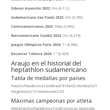
Odesur Asunción 2022
: Oro (6.112)
Sudamericano Sao Paulo 2023
: Oro (5.785)
Centroamericanos 2023
: Plata (5.960)
Iberoamericano Cuiabá 2024
: Oro (6.274)
Juegos Olímpicos París 2024
: 7.ª (6.386)
Decastar Talence 2024
: 1.ª (6.429)
Araujo en el historial del
heptathlon sudamericano
Tabla de medallas por países
PaísOroPlataBronceTotalBrasil1816842Colombia5231
0Argentina221216Venezuela2103
Máximas campeonas por atleta
AtletaPaísOroPlataBronceTotalConceicao Aparecida