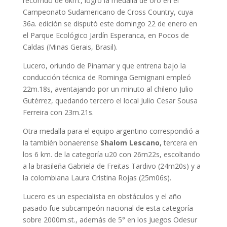
recorrido de 6km., logró la medalla de oro en el
Campeonato Sudamericano de Cross Country, cuya
36a. edición se disputó este domingo 22 de enero en
el Parque Ecológico Jardín Esperanca, en Pocos de
Caldas (Minas Gerais, Brasil).
Lucero, oriundo de Pinamar y que entrena bajo la
conducción técnica de Rominga Gemignani empleó
22m.18s, aventajando por un minuto al chileno Julio
Gutérrez, quedando tercero el local Julio Cesar Sousa
Ferreira con 23m.21s.
Otra medalla para el equipo argentino correspondió a
la también bonaerense
Shalom Lescano,
tercera en
los 6 km. de la categoría u20 con 26m22s, escoltando
a la brasileña Gabriela de Freitas Tardivo (24m20s) y a
la colombiana Laura Cristina Rojas (25m06s).
Lucero es un especialista en obstáculos y el año
pasado fue subcampeón nacional de esta categoría
sobre 2000m.st., además de 5° en los Juegos Odesur