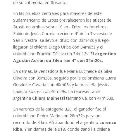
de su categoría, en Rosario.
En las pruebas centrales para mayores de este
Sudamericano de Cross prevalecieron los atletas de
Brasil, en ambas sobre 10 km. Entre los hombres,
Fabio de Jesús Correia -reciente 4° de la Travesía de
San Silvestre- se llevó el título con 33m42s y luego
llegaron el chileno Diego Uribe con 34m05s y el
colombiano Franklin Téllez con 34m12s.
El argentino
Agustín Adrián da Silva fue 4° con 34m20s.
En damas, la vencedora fue Maria Lucineide da Silva
Oliveira con 39m30s, seguida por la colombiana Luara
Geraldine Cusaria con 40m05s y la brasileña Jéssica
Ladeira Soares con 40m09s. La representante
argentina
Chiara Mainetti
terminó 6a. con 41m.53s.
En varones de la categoría u20, el ganador fue el
colombiano Pedro Marín con 28m32s para un
recorrido de 8 km. Allí abandonó el argentino
Lorenzo
Riba
. Y en damas de la u18, donde ganó l a chilena