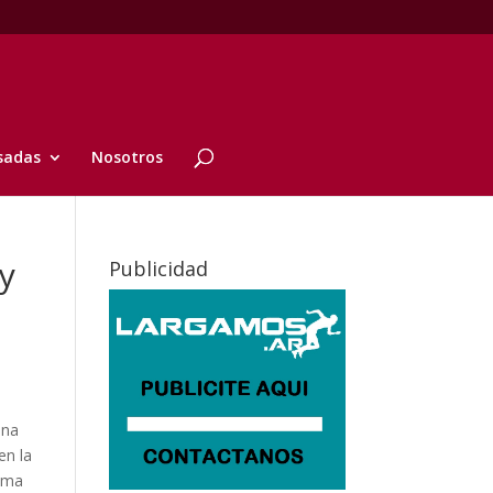
sadas
Nosotros
y
Publicidad
ina
en la
isma