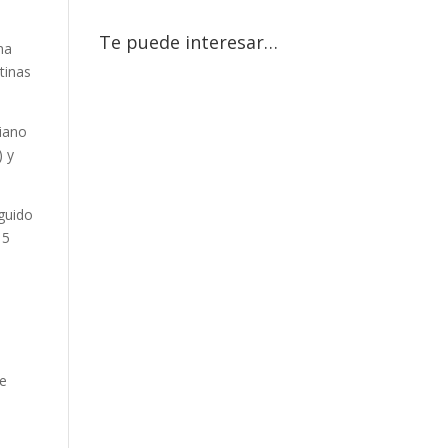
Te puede interesar…
na
tinas
riano
) y
eguido
 5
te