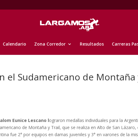
Calendario
Zona Corredor
Resultados
Carreras Pa
en el Sudamericano de Montaña 
alom Eunice Lescano l
ograron medallas individuales para la Argent
mericano de Montaña y Trail, que se realiza en Alto de San Lázaro, 
ntina fue 2° por equipos en damas juveniles y 3° en varones de la m