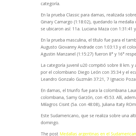
categoría.
En la prueba Classic para damas, realizada sob
Ginary Camargo (1:18:02), quedando la medalla d
se ubicaron así: 11a. Luciana Maza con 1:31:41 
En la prueba masculina, el título fue para el ta
Augusto Giovanny Andrade con 1:03:13 y el colo
Agustin Manzanel (1:15:27) fueron 8° y 16° resp
La categoría juvenil u20 compitió sobre 8 km. y
por el colombiano Diego León con 35:34 y el ecu
Leandro Gonzalo Guzmán 37:21, 7 Ignacio Poza 3
En damas, el triunfo fue para la colombiana Lau
colombiana, Samy Garzón, con 45:53. Allí, ademá
Milagros Cisint (5a. con 48:08), Juliana Itaty RO
Este Sudamericano, que se realiza sobre una al
domingo.
The post
Medallas argentinas en el Sudamerica