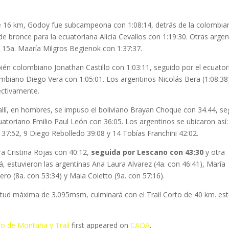
re 16 km, Godoy fue subcampeona con 1:08:14, detrás de la colombia
e bronce para la ecuatoriana Alicia Cevallos con 1:19:30. Otras argen
y 15a. Maaría Milgros Begienok con 1:37:37.
mbién colombiano Jonathan Castillo con 1:03:11, seguido por el ecuato
mbiano Diego Vera con 1:05:01. Los argentinos Nicolás Bera (1:08:38
ectivamente.
 allí, en hombres, se impuso el boliviano Brayan Choque con 34.44, s
atoriano Emilio Paul León con 36:05. Los argentinos se ubicaron así:
7:52, 9 Diego Rebolledo 39:08 y 14 Tobías Franchini 42:02.
ra Cristina Rojas con 40:12,
seguida por Lescano con 43:30
y otra
, estuvieron las argentinas Ana Laura Alvarez (4a. con 46:41), María
mero (8a. con 53:34) y Maia Coletto (9a. con 57:16).
titud máxima de 3.095msm, culminará con el Trail Corto de 40 km. es
no de Montaña y Trail
first appeared on
CADA
.