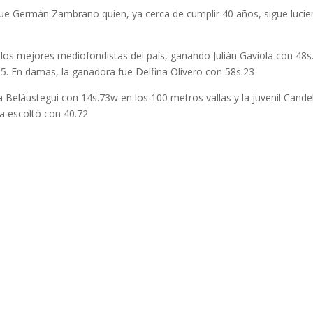
fue Germán Zambrano quien, ya cerca de cumplir 40 años, sigue lucie
 los mejores mediofondistas del país, ganando Julián Gaviola con 48s
. En damas, la ganadora fue Delfina Olivero con 58s.23
Beláustegui con 14s.73w en los 100 metros vallas y la juvenil Cande
a escoltó con 40.72.