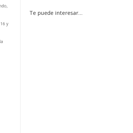
ndo,
Te puede interesar…
.16 y
la