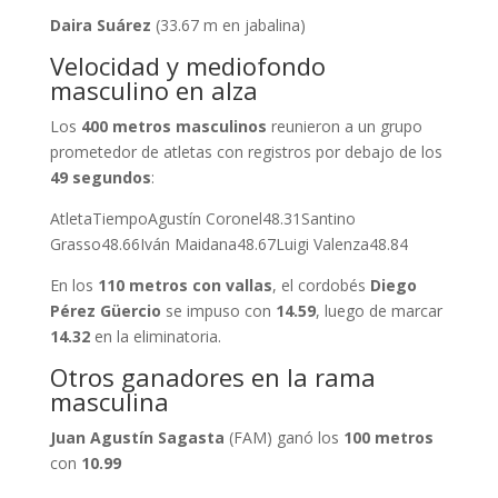
Daira Suárez
(33.67 m en jabalina)
Velocidad y mediofondo
masculino en alza
Los
400 metros masculinos
reunieron a un grupo
prometedor de atletas con registros por debajo de los
49 segundos
:
AtletaTiempoAgustín Coronel48.31Santino
Grasso48.66Iván Maidana48.67Luigi Valenza48.84
En los
110 metros con vallas
, el cordobés
Diego
Pérez Güercio
se impuso con
14.59
, luego de marcar
14.32
en la eliminatoria.
Otros ganadores en la rama
masculina
Juan Agustín Sagasta
(FAM) ganó los
100 metros
con
10.99