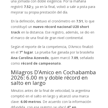
una jornada con doble exigencia. Por la mañana
registró
7.52
y, ya en la final, volvió a salir a pista para
mejorar su propia prestación del día.
En la definición, detuvo el cronómetro en
7.51
, lo que
constituyó un
nuevo récord nacional U20 short
track
en la distancia. Ese registro, además, se dio en
el marco de una final de gran nivel continental.
Según el reporte de la competencia, D’Amico finalizó
en el
7° lugar
. La prueba fue ganada por la brasileña
Ana Carolina Azevedo
, quien marcó
7.09
, señalado
como
récord de campeonato
.
Milagros D’Amico en Cochabamba
2026: 6.00 m y doble récord en
salto en largo
Minutos antes de la final de velocidad, la argentina
compitió en el salto en largo y alcanzó una marca
clave:
6.00 metros
. De acuerdo con la información
difundida, con ese registro se ubicó
6° en