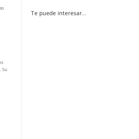
bas
Te puede interesar…
os
. Su