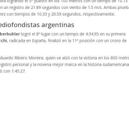
opea logrando el 5° puesto en los 100 metros con un tiempo de 10.73
con un registro de 21.89 segundos con viento de 1.5 m/s. Ambas prue
rez con tiempos de 10.33 y 20.59 segundos, respectivamente.
ediofondistas argentinas
berbuhler
logró el 8º lugar con un tiempo de 4:34.95 en su primera
cchi
, radicada en España, finalizó en la 11ª posición con un crono de
Eduardo Ribeiro Moreira, quien se alzó con la victoria en los 800 metr
gistro personal y la novena mejor marca en la historia sudamericana
ó con 1:45.27.