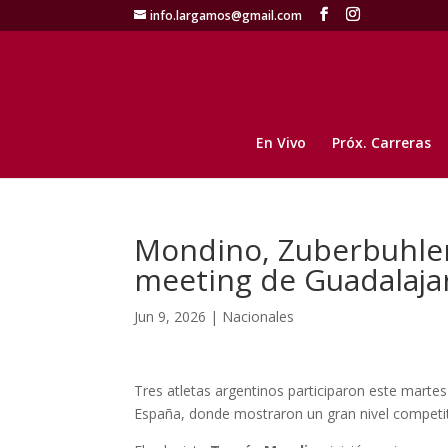
info.largamos@gmail.com
En Vivo
Próx. Carreras
Mondino, Zuberbuhler 
meeting de Guadalaja
Jun 9, 2026
|
Nacionales
Tres atletas argentinos participaron este marte
España, donde mostraron un gran nivel competit