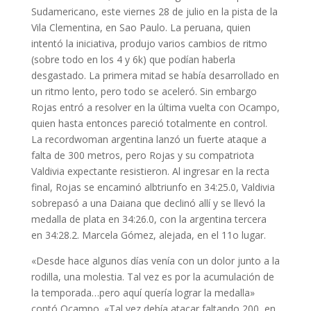
Sudamericano, este viernes 28 de julio en la pista de la
Vila Clementina, en Sao Paulo. La peruana, quien
intentó la iniciativa, produjo varios cambios de ritmo
(sobre todo en los 4 y 6k) que podían haberla
desgastado. La primera mitad se había desarrollado en
un ritmo lento, pero todo se aceleró. Sin embargo
Rojas entró a resolver en la última vuelta con Ocampo,
quien hasta entonces pareció totalmente en control.
La recordwoman argentina lanzó un fuerte ataque a
falta de 300 metros, pero Rojas y su compatriota
Valdivia expectante resistieron. Al ingresar en la recta
final, Rojas se encaminó albtriunfo en 34:25.0, Valdivia
sobrepasó a una Daiana que declinó allí y se llevó la
medalla de plata en 34:26.0, con la argentina tercera
en 34:28.2. Marcela Gómez, alejada, en el 11o lugar.
«Desde hace algunos días venía con un dolor junto a la
rodilla, una molestia. Tal vez es por la acumulación de
la temporada…pero aquí quería lograr la medalla»
contó Ocampo. «Tal vez debía atacar faltando 200, en