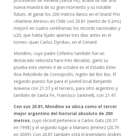
procedente de Rafaela (Santa Fe), acaba de dar una
nueva muestra de su gran momento y su notable
futuro. Al ganar los 200 metros llanos en el Grand Prix
«Marlene Ahrens» en Chile con 20.81 (viento de 0.2ms)
mejoró en cuatro centésimas los récords nacionales y
u20, que había fijado apenas tres días antes en el
torneo «Juan Carlos Dyrzka», en el Cenard.
Mondino, cuyo padre Ceferino también fue un
destacado velocista hace tres décadas, ganó su
prueba este viernes 6 de octubre en el Estadio Ester
Roa Rebolledo de Concepción, región del Bio Bio. El
segundo puesto fue para el juvenil local Benjamín
Aravena con 21.37 y el tercero, para otro argentino y
también de Santa Fe, Francisco Santinelli, con 21.47.
Con sus 20.81, Mondino se ubica como el tercer
mejor argentino del historial absoluto de 200
metros
, cuyo récord pertenece a Carlos Gats (20.37
en 1998) y el segundo lugar a Mariano Jiménez (20.79
en 2009). Con 20.81 también está el legendario Andrés