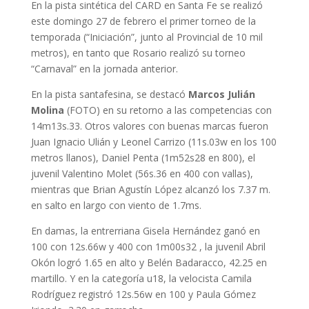
En la pista sintética del CARD en Santa Fe se realizó
este domingo 27 de febrero el primer torneo de la
temporada (“Iniciación”, junto al Provincial de 10 mil
metros), en tanto que Rosario realizó su torneo
“Carnaval” en la jornada anterior.
En la pista santafesina, se destacó
Marcos Julián
Molina
(FOTO) en su retorno a las competencias con
14m13s.33. Otros valores con buenas marcas fueron
Juan Ignacio Ulián y Leonel Carrizo (11s.03w en los 100
metros llanos), Daniel Penta (1m52s28 en 800), el
juvenil Valentino Molet (56s.36 en 400 con vallas),
mientras que Brian Agustín López alcanzó los 7.37 m.
en salto en largo con viento de 1.7ms.
En damas, la entrerriana Gisela Hernández ganó en
100 con 12s.66w y 400 con 1m00s32 , la juvenil Abril
Okón logró 1.65 en alto y Belén Badaracco, 42.25 en
martillo. Y en la categoría u18, la velocista Camila
Rodríguez registró 12s.56w en 100 y Paula Gómez