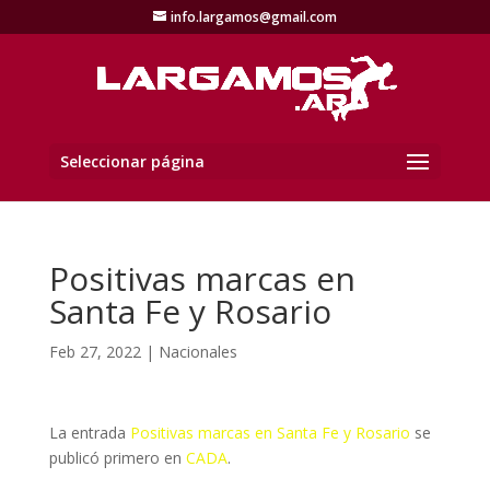
info.largamos@gmail.com
Seleccionar página
Positivas marcas en
Santa Fe y Rosario
Feb 27, 2022
|
Nacionales
La entrada
Positivas marcas en Santa Fe y Rosario
se
publicó primero en
CADA
.