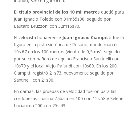
Iriondo, 3.30 en garrocha.
El título provincial de los 10 mil metro
s quedó para
Juan Ignacio Toledo con 31m55s00, seguido por
Lautaro Bruzzoni con 32m16s70.
El velocista bonaerense
Juan Ignacio Ciampitti
fue la
figura en la pista sintética de Rosario, donde marcó
10s.67 en los 100 metros (viento de 0,5 ms), seguido
por su compañero de equipo Francisco Santinelli con
10s79 y el local Alejo Pafundi con 10s89. En los 200,
Ciampitti registró 21s73, nuevamente seguido por
Santinelli con 21s80.
En damas, las pruebas de velocidad fueron para las
cordobesas: Luisina Zabala en 100 con 12s.58 y Selene
Luciani en 200 con 25s.43.