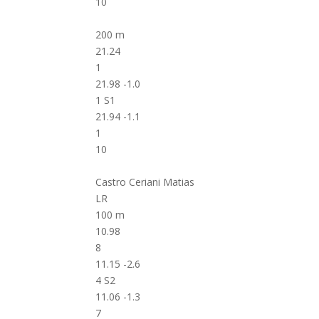
10
200 m
21.24
1
21.98 -1.0
1 S1
21.94 -1.1
1
10
Castro Ceriani Matias
LR
100 m
10.98
8
11.15 -2.6
4 S2
11.06 -1.3
7