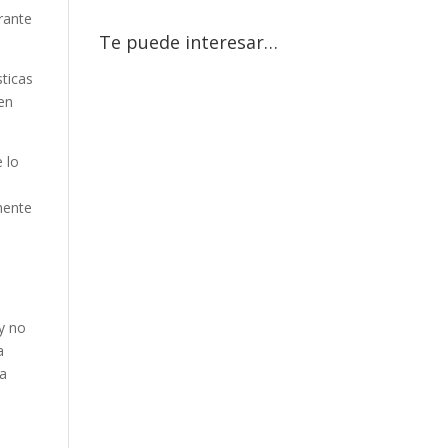
rante
Te puede interesar…
sticas
uen
 lo
mente
y no
a
 a