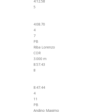
4:12.58
5
4:08.70
4
7
PB
Riba Lorenzo
COR
3.000 m
8:57.43
8
8:47.44
4
11
PB
Andino Maximo