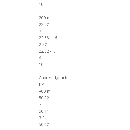
10
200 m
22.22
7
22.33 -1.6
2 S2
22.32 -1.1
4
10
Cabrera Ignacio
BA
400 m
50.82
7
50.11
3 S1
50.62