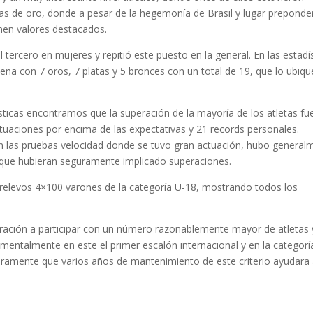
las de oro, donde a pesar de la hegemonía de Brasil y lugar preponde
nen valores destacados.
 tercero en mujeres y repitió este puesto en la general. En las estadí
na con 7 oros, 7 platas y 5 bronces con un total de 19, que lo ubiq
ticas encontramos que la superación de la mayoría de los atletas fue
uaciones por encima de las expectativas y 21 records personales.
 las pruebas velocidad donde se tuvo gran actuación, hubo general
 que hubieran seguramente implicado superaciones.
 relevos 4×100 varones de la categoría U-18, mostrando todos los
deración a participar con un número razonablemente mayor de atletas 
entalmente en este el primer escalón internacional y en la categorí
uramente que varios años de mantenimiento de este criterio ayudara