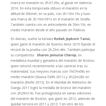
marca en maratón es 2h.07.39s, al ganar en Valencia
2016. En esta temporada obtuvo el maratón en la
altitud de Eldoret, en su país, con 2h.13m.10s y tuvo
una marca de 2h.10m.091s en el maratón de Sevilla.
También cuenta con un antecedente de 59m.19s. en
medio maratón desde el año pasado en Pádova.
En damas, vuelve la keniata
Rodah Jepkorir Tanui
,
quien ganó el maratón de Buenos Aires 2019 fijando el
récord de la prueba con 2h.25m.46s. También participa
su compatriota
Sharon Jemutai Cherop
, ex
medallista mundial y ganadora del maratón de Boston,
quien retornó recientemente a las carreras tras su
maternidad. Sus mejores marcas son 1h07m08s en
medio maratón (Nueva Delhi 2011) y 2h22m28s en
maratón (Berlin 2013). En el Mundial de Atletismo de
Daegu 2011 logró la medalla de bronce del maratón
con 2h29m14s. Fue protagonista en varias ediciones
del maratón de Boston, que ganó en 2012, además de
quedar tercera en 2011 y 2013. Y en otro de los